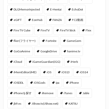
DLGMemorInjected
E-Hentai
EchoDot
eGIFT
EonHub
FANZA
FC2動画
Fire TV Cube
FireTV
FireTV Stick
Flex
flier(フライヤー)
Fortnite
GameGem
GoGoAnime
GoogleDrive
hanime.tv
iCloud
iGameGuardian(iGG)
iHerb
iMemEditor(iME)
iOS
iOS13
iOS14
iOSDDL
iOSGods
ipa
iPhone
iPhoneを探す
iRemove
iTunes
Jable
jb9.es
JShow.tv(JShow.net)
KATSU