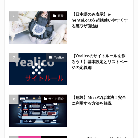
【日本語のみ表示】e-
裏技
hentai.orgを超絶使いやすくす
る裏ワザ(最強)
【Yealicoのサイトルールを作
Yealico
ろう！】基本設定とリストペー
ジの定義編
【危険】MissAVは違法！安全
サイト紹介
に利用する方法を解説