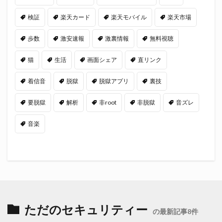
検証
楽天カード
楽天モバイル
楽天市場
歩数
激安速報
激裏情報
無料視聴
猫
生活
画面シェア
直リンク
着信音
脱獄
脱獄アプリ
裏技
要脱獄
解析
非root
非脱獄
音ズレ
音楽
ただのセキュリティー
の最新記事8件