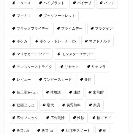
ニュース
ハイブランド
バイナリ
パッチ
ファミマ
ブックマークレット
ブラックフライデー
プライムデー
プラグイン
ポケカ
ポケットトレーナーDX
マクドナルド
マリオカート ツアー
モンスターエナジー
モンスターストライク
リセット
リセマラ
レビュー
ワンピースカード
亜鉛
任天堂Switch
体験談
凍結
出前館
動画ぼっと
増大
実質無料
家具
広告ブロック
広告削除
性欲
捨てアド
改造apk
改造ipa
旦那デスノート
朝