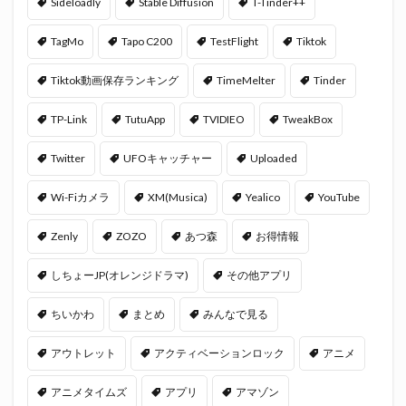
Sideloadly
Stable Diffusion
T-Tinder++
TagMo
Tapo C200
TestFlight
Tiktok
Tiktok動画保存ランキング
TimeMelter
Tinder
TP-Link
TutuApp
TVIDIEO
TweakBox
Twitter
UFOキャッチャー
Uploaded
Wi-Fiカメラ
XM(Musica)
Yealico
YouTube
Zenly
ZOZO
あつ森
お得情報
しちょーJP(オレンジドラマ)
その他アプリ
ちいかわ
まとめ
みんなで見る
アウトレット
アクティベーションロック
アニメ
アニメタイムズ
アプリ
アマゾン