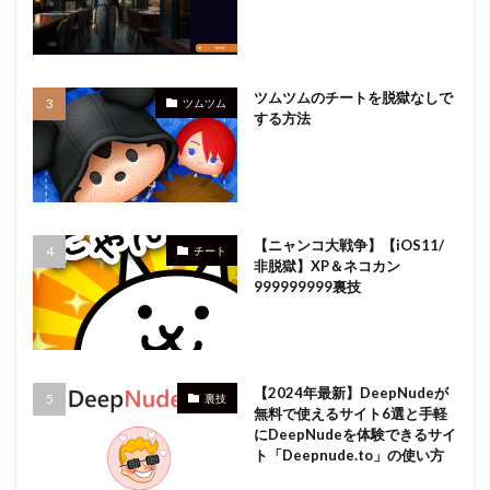
ツムツムのチートを脱獄なしで
ツムツム
する方法
【ニャンコ大戦争】【iOS11/
チート
非脱獄】XP＆ネコカン
999999999裏技
【2024年最新】DeepNudeが
裏技
無料で使えるサイト6選と手軽
にDeepNudeを体験できるサイ
ト「Deepnude.to」の使い方