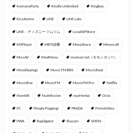
KemonoParty
Kindle Unlimited
Kingbox.
KissAnime
LINE
LINE Labs
LINE：ディズニー ツムツム
LocalIAPStore
M3Player
MBTI診断
MexaShare
Minecraft
MissAV
ModMenu
momon:GA（モモンガッ!!）
MoodSayings
Music FM BBS
MusicBeat
MusicBox
MusicFM
MusicFM Pro
Netflix
NovelAI
Nudefusion
nyaHentai
Oisix
PC
Pimple Popping!
PRADA
PrimeVideo
PWA
Rapidgator
Shazam
SHEIN