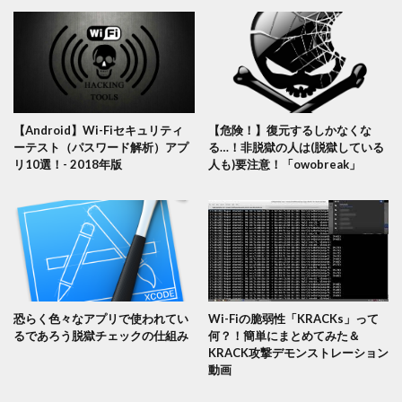
【Android】Wi-Fiセキュリティ
【危険！】復元するしかなくな
ーテスト（パスワード解析）アプ
る…！非脱獄の人は(脱獄している
リ10選！- 2018年版
人も)要注意！「owobreak」
恐らく色々なアプリで使われてい
Wi-Fiの脆弱性「KRACKs」って
るであろう脱獄チェックの仕組み
何？！簡単にまとめてみた＆
KRACK攻撃デモンストレーション
動画