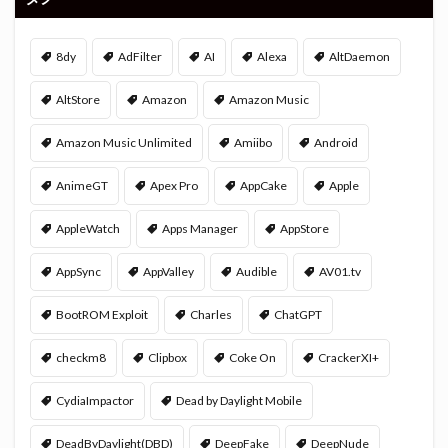
8dy
AdFilter
AI
Alexa
AltDaemon
AltStore
Amazon
Amazon Music
Amazon Music Unlimited
Amiibo
Android
AnimeGT
Apex Pro
AppCake
Apple
AppleWatch
Apps Manager
AppStore
AppSync
AppValley
Audible
AV01.tv
BootROM Exploit
Charles
ChatGPT
checkm8
Clipbox
Coke On
CrackerXI+
CydiaImpactor
Dead by Daylight Mobile
DeadByDaylight(DBD)
DeepFake
DeepNude