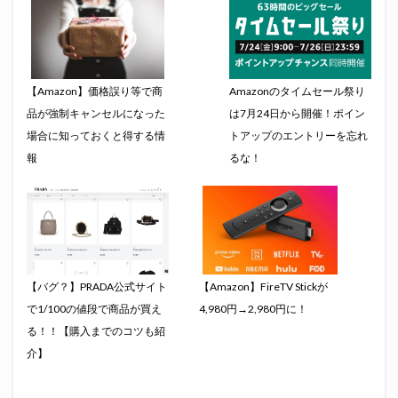
【Amazon】価格誤り等で商
Amazonのタイムセール祭り
品が強制キャンセルになった
は7月24日から開催！ポイン
場合に知っておくと得する情
トアップのエントリーを忘れ
報
るな！
【バグ？】PRADA公式サイト
【Amazon】FireTV Stickが
で1/100の値段で商品が買え
4,980円→2,980円に！
る！！【購入までのコツも紹
介】