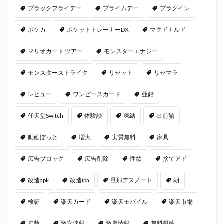
ブラックフライデー
プライムデー
プラグイン
ポケカ
ポケットトレーナーDX
マクドナルド
マリオカート ツアー
モンスターエナジー
モンスターストライク
リセット
リセマラ
レビュー
ワンピースカード
亜鉛
任天堂Switch
体験談
凍結
出前館
動画ぼっと
増大
実質無料
家具
広告ブロック
広告削除
性欲
捨てアド
改造apk
改造ipa
旦那デスノート
朝
検証
楽天カード
楽天モバイル
楽天市場
歩数
激安速報
激裏情報
無料視聴