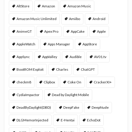
AltStore
Amazon
Amazon Music
Amazon Music Unlimited
Amiibo
Android
AnimeGT
Apex Pro
AppCake
Apple
AppleWatch
Apps Manager
AppStore
AppSync
AppValley
Audible
AV01.tv
BootROM Exploit
Charles
ChatGPT
checkm8
Clipbox
Coke On
CrackerXI+
CydiaImpactor
Dead by Daylight Mobile
DeadByDaylight(DBD)
DeepFake
DeepNude
DLGMemorInjected
E-Hentai
EchoDot