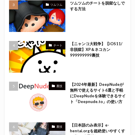
ツムツムのチートを脱獄なしで
ツムツム
する方法
【ニャンコ大戦争】【iOS11/
チート
非脱獄】XP＆ネコカン
999999999裏技
【2024年最新】DeepNudeが
裏技
無料で使えるサイト6選と手軽
にDeepNudeを体験できるサイ
ト「Deepnude.to」の使い方
【日本語のみ表示】e-
裏技
hentai.orgを超絶使いやすくす