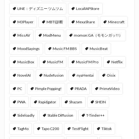
LINE：ディズニー ツムツム
LocalIAPStore
M3Player
MBTI診断
MexaShare
Minecraft
MissAV
ModMenu
momon:GA（モモンガッ!!）
MoodSayings
Music FM BBS
MusicBeat
MusicBox
MusicFM
MusicFM Pro
Netflix
NovelAI
Nudefusion
nyaHentai
Oisix
PC
Pimple Popping!
PRADA
PrimeVideo
PWA
Rapidgator
Shazam
SHEIN
Sideloadly
Stable Diffusion
T-Tinder++
TagMo
Tapo C200
TestFlight
Tiktok