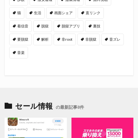
猫
生活
画面シェア
直リンク
着信音
脱獄
脱獄アプリ
裏技
要脱獄
解析
非root
非脱獄
音ズレ
音楽
セール情報
の最新記事8件