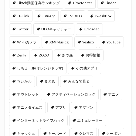
Tiktok動画保存ランキング
TimeMelter
Tinder
TP-Link
TutuApp
TVIDIEO
TweakBox
Twitter
UFOキャッチャー
Uploaded
Wi-Fiカメラ
XM(Musica)
Yealico
YouTube
Zenly
ZOZO
あつ森
お得情報
しちょーJP(オレンジドラマ)
その他アプリ
ちいかわ
まとめ
みんなで見る
アウトレット
アクティベーションロック
アニメ
アニメタイムズ
アプリ
アマゾン
インターネットライフハック
エミュレーター
キャッシュ
キーボード
クレマス
クーポン