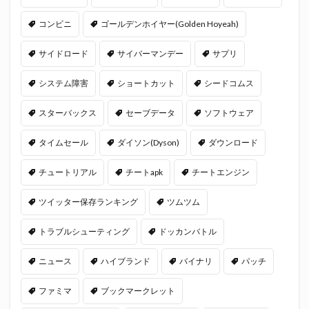
コンビニ
ゴールデンホイヤー(Golden Hoyeah)
サイドロード
サイバーマンデー
サプリ
システム障害
ショートカット
シードコムス
スターバックス
セーブデータ
ソフトウェア
タイムセール
ダイソン(Dyson)
ダウンロード
チュートリアル
チートapk
チートエンジン
ツイッター保存ランキング
ツムツム
トラブルシューティング
ドッカンバトル
ニュース
ハイブランド
バイナリ
パッチ
ファミマ
ブックマークレット