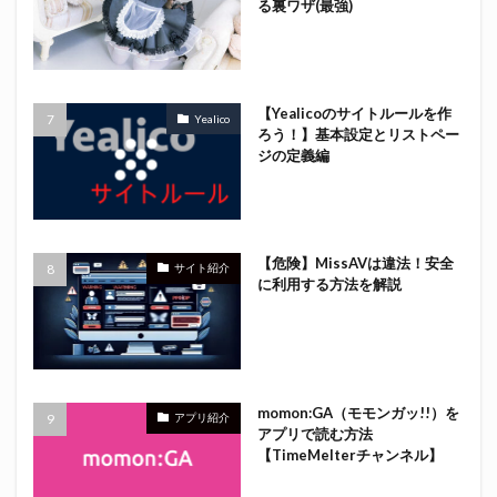
る裏ワザ(最強)
【Yealicoのサイトルールを作
Yealico
ろう！】基本設定とリストペー
ジの定義編
【危険】MissAVは違法！安全
サイト紹介
に利用する方法を解説
momon:GA（モモンガッ!!）を
アプリ紹介
アプリで読む方法
【TimeMelterチャンネル】