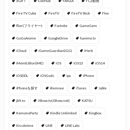
eGIFT
EonHub
FANZA
FC2動画
Fire TV Cube
FireTV
FireTV Stick
Flex
flier(フライヤー)
Fortnite
GameGem
GoGoAnime
GoogleDrive
hanime.tv
iCloud
iGameGuardian(iGG)
iHerb
iMemEditor(iME)
iOS
iOS13
iOS14
iOSDDL
iOSGods
ipa
iPhone
iPhoneを探す
iRemove
iTunes
Jable
jb9.es
JShow.tv(JShow.net)
KATSU
KemonoParty
Kindle Unlimited
Kingbox.
KissAnime
LINE
LINE Labs