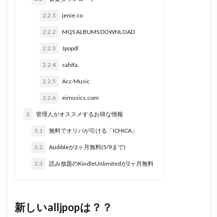
2.2.1
jenie.co
2.2.2
MQS ALBUMS DOWNLOAD
2.2.3
Jpopdl
2.2.4
sahifa.
2.2.5
Acc-Music
2.2.6
eimusics.com
3
管理人がオススメするお得な情報
3.1
無料でオリパが引ける「ICHICA」
3.2
Audibleが2ヶ月無料(5/9まで)
3.3
読み放題のKindleUnlimitedが2ヶ月無料
新しいalljpopは？？