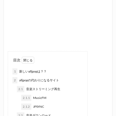
目次
1
新しいalljpopは？？
2
alljpopの代わりになるサイト
2.1
音楽ストリーミング再生
2.1.1
MusicFM
2.1.2
JPSYNC
2.2
音楽ダウンロード