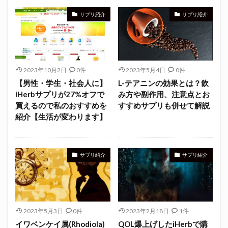
サプリ紹介
サプリ紹介
2023年10月2日
0件
2023年5月4日
0件
【男性・学生・社会人に】
L-テアニンの効果とは？飲
iHerbサプリが27%オフで
み方や副作用、注意点とお
買えるので私のおすすめを
すすめサプリも併せて解説
紹介【生活が変わります】
サプリ紹介
サプリ紹介
2023年5月3日
0件
2023年2月18日
1件
イワベンケイ属(Rhodiola)
QOL爆上げしたiHerbで購