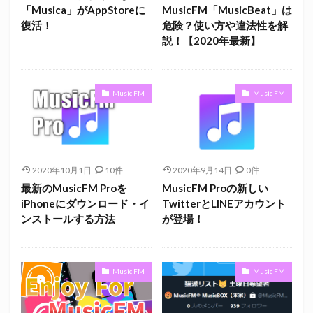
「Musica」がAppStoreに
MusicFM「MusicBeat」は
復活！
危険？使い方や違法性を解
説！【2020年最新】
Music FM
Music FM
2020年10月1日
10件
2020年9月14日
0件
最新のMusicFM Proを
MusicFM Proの新しい
iPhoneにダウンロード・イ
TwitterとLINEアカウント
ンストールする方法
が登場！
Music FM
Music FM