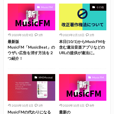
Music FM
その他
2020年10月9日
1件
2023年2月13日
2件
最新版
本日(10/1)からMusicFMを
MusicFM「MusicBeat」の
含む違法音楽アプリなどの
ウザい広告を消す方法を２
URLの提供が違法に。
つ紹介！
XM(Musica)
Music FM
2020年10月1日
1件
2020年10月1日
8件
MusicFMの代わりになる
最新の