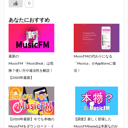
0
あなたにおすすめ
最新の
MusicFMの代わりになる
MusicFM「MusicBeat」は危
「Musica」がAppStoreに復
険？使い方や違法性を解説！
活！
【2020年最新】
【2020年最新】今でも本物の
【調査】新しく登場した
MusicFMをダウンロード・イ
MusicFM(waw)は本家なのか