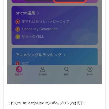
これでMusicBeat(MusicFM)の広告ブロックは完了！