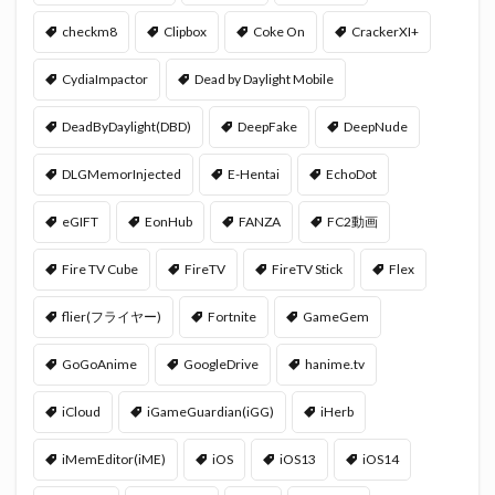
checkm8
Clipbox
Coke On
CrackerXI+
CydiaImpactor
Dead by Daylight Mobile
DeadByDaylight(DBD)
DeepFake
DeepNude
DLGMemorInjected
E-Hentai
EchoDot
eGIFT
EonHub
FANZA
FC2動画
Fire TV Cube
FireTV
FireTV Stick
Flex
flier(フライヤー)
Fortnite
GameGem
GoGoAnime
GoogleDrive
hanime.tv
iCloud
iGameGuardian(iGG)
iHerb
iMemEditor(iME)
iOS
iOS13
iOS14