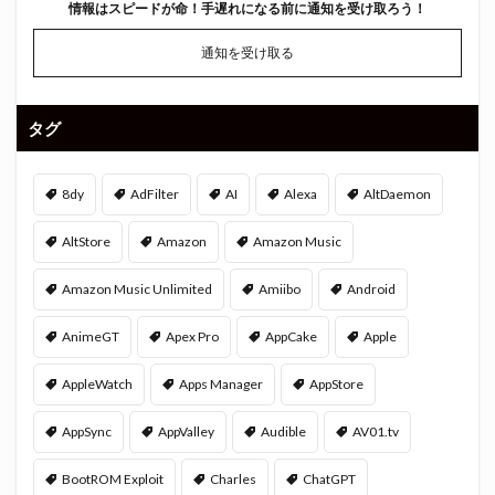
情報はスピードが命！
手遅れになる前に通知を受け取ろう！
通知を受け取る
タグ
8dy
AdFilter
AI
Alexa
AltDaemon
AltStore
Amazon
Amazon Music
Amazon Music Unlimited
Amiibo
Android
AnimeGT
Apex Pro
AppCake
Apple
AppleWatch
Apps Manager
AppStore
AppSync
AppValley
Audible
AV01.tv
BootROM Exploit
Charles
ChatGPT