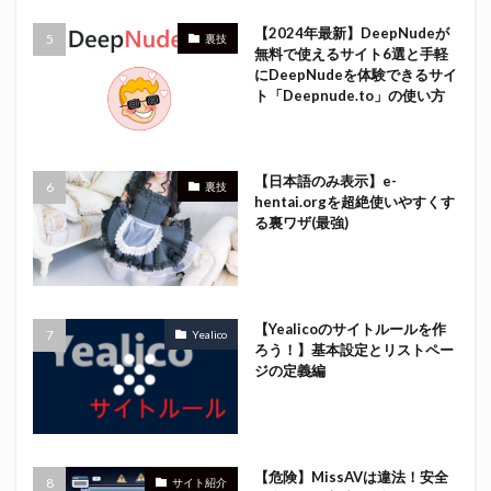
【2024年最新】DeepNudeが
裏技
無料で使えるサイト6選と手軽
にDeepNudeを体験できるサイ
ト「Deepnude.to」の使い方
【日本語のみ表示】e-
裏技
hentai.orgを超絶使いやすくす
る裏ワザ(最強)
【Yealicoのサイトルールを作
Yealico
ろう！】基本設定とリストペー
ジの定義編
【危険】MissAVは違法！安全
サイト紹介