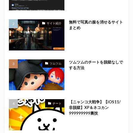
無料で写真の服を消せるサイト
サイト紹介
まとめ
ツムツムのチートを脱獄なしで
ツムツム
する方法
【ニャンコ大戦争】【iOS11/
チート
非脱獄】XP＆ネコカン
999999999裏技