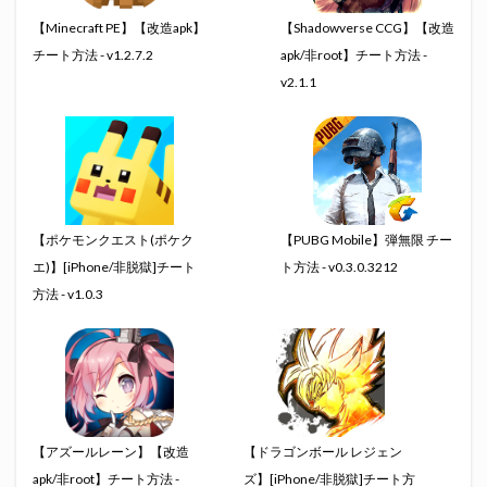
【Minecraft PE】【改造apk】
【Shadowverse CCG】【改造
チート方法 - v1.2.7.2
apk/非root】チート方法 -
v2.1.1
【ポケモンクエスト(ポケク
【PUBG Mobile】弾無限 チー
エ)】[iPhone/非脱獄]チート
ト方法 - v0.3.0.3212
方法 - v1.0.3
【アズールレーン】【改造
【ドラゴンボール レジェン
apk/非root】チート方法 -
ズ】[iPhone/非脱獄]チート方