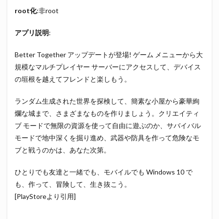
root化
:非root
アプリ説明
:
Better Together アップデートが登場! ゲーム メニューから大
規模なマルチプレイヤー サーバーにアクセスして、デバイス
の垣根を越えてフレンドと楽しもう。
ランダム生成された世界を探検して、簡素な小屋から豪華絢
爛な城まで、さまざまなものを作りましょう。クリエイティ
ブ モードで無限の資源を使って自由に遊ぶのか、サバイバル
モードで地中深くを掘り進め、武器や防具を作って危険なモ
ブと戦うのかは、あなた次第。
ひとりでも友達と一緒でも、モバイルでも Windows 10 で
も、作って、冒険して、生き抜こう。
[PlayStoreより引用]