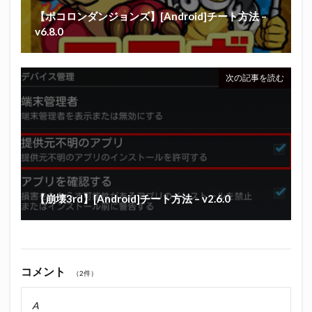
【ポコロンダンジョンズ】[Android]チート方法 –
v6.8.0
次の記事を読む
【崩壊3rd】[Android]チート方法 – v2.6.0
コメント
（2件）
A