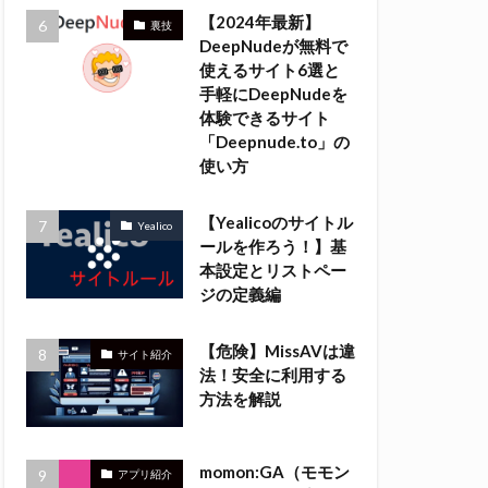
【2024年最新】
裏技
DeepNudeが無料で
使えるサイト6選と
手軽にDeepNudeを
体験できるサイト
「Deepnude.to」の
使い方
【Yealicoのサイトル
Yealico
ールを作ろう！】基
本設定とリストペー
ジの定義編
【危険】MissAVは違
サイト紹介
法！安全に利用する
方法を解説
momon:GA（モモン
アプリ紹介