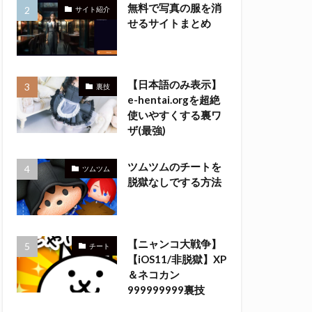
無料で写真の服を消
サイト紹介
せるサイトまとめ
【日本語のみ表示】
裏技
e-hentai.orgを超絶
使いやすくする裏ワ
ザ(最強)
ツムツムのチートを
ツムツム
脱獄なしでする方法
【ニャンコ大戦争】
チート
【iOS11/非脱獄】XP
＆ネコカン
999999999裏技