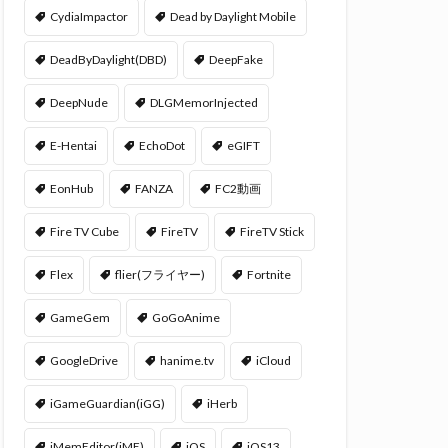
CydiaImpactor
Dead by Daylight Mobile
DeadByDaylight(DBD)
DeepFake
DeepNude
DLGMemorInjected
E-Hentai
EchoDot
eGIFT
EonHub
FANZA
FC2動画
Fire TV Cube
FireTV
FireTV Stick
Flex
flier(フライヤー)
Fortnite
GameGem
GoGoAnime
GoogleDrive
hanime.tv
iCloud
iGameGuardian(iGG)
iHerb
iMemEditor(iME)
iOS
iOS13