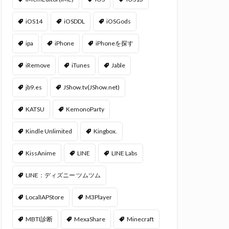
iOS14
iOSDDL
iOSGods
ipa
iPhone
iPhoneを探す
iRemove
iTunes
Jable
jb9.es
JShow.tv(JShow.net)
KATSU
KemonoParty
Kindle Unlimited
Kingbox.
KissAnime
LINE
LINE Labs
LINE：ディズニー ツムツム
LocalIAPStore
M3Player
MBTI診断
MexaShare
Minecraft