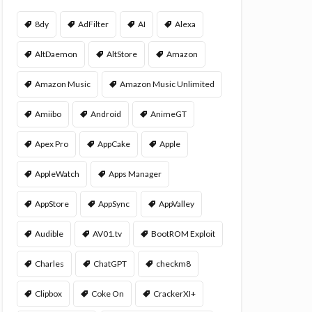
8dy
AdFilter
AI
Alexa
AltDaemon
AltStore
Amazon
Amazon Music
Amazon Music Unlimited
Amiibo
Android
AnimeGT
Apex Pro
AppCake
Apple
AppleWatch
Apps Manager
AppStore
AppSync
AppValley
Audible
AV01.tv
BootROM Exploit
Charles
ChatGPT
checkm8
Clipbox
Coke On
CrackerXI+