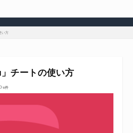
の使い方
enu」チートの使い方
6件