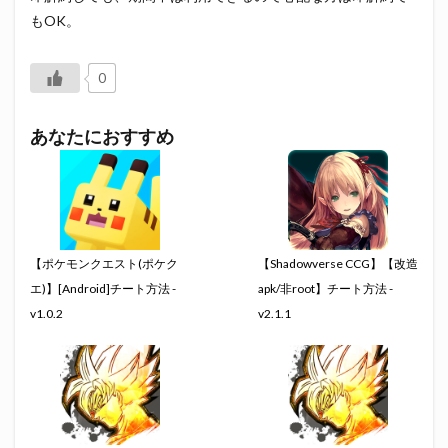
もOK。
0
あなたにおすすめ
【ポケモンクエスト(ポケク
【Shadowverse CCG】【改造
エ)】[Android]チート方法 -
apk/非root】チート方法 -
v1.0.2
v2.1.1