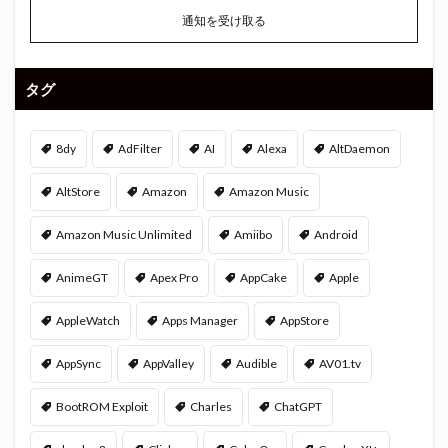
通知を受け取る
タグ
8dy
AdFilter
AI
Alexa
AltDaemon
AltStore
Amazon
Amazon Music
Amazon Music Unlimited
Amiibo
Android
AnimeGT
Apex Pro
AppCake
Apple
AppleWatch
Apps Manager
AppStore
AppSync
AppValley
Audible
AV01.tv
BootROM Exploit
Charles
ChatGPT