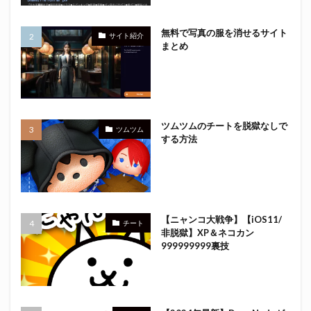
無料で写真の服を消せるサイト
サイト紹介
まとめ
ツムツムのチートを脱獄なしで
ツムツム
する方法
【ニャンコ大戦争】【iOS11/
チート
非脱獄】XP＆ネコカン
999999999裏技