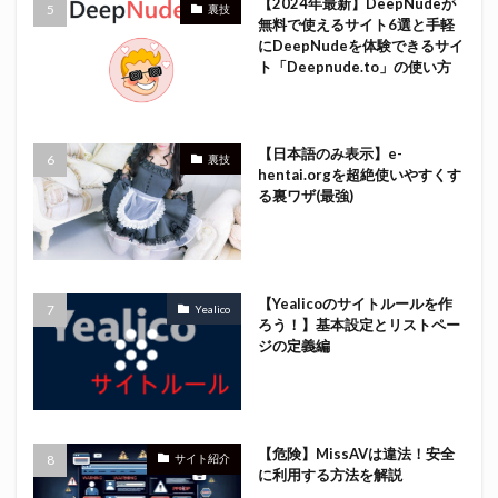
【2024年最新】DeepNudeが
裏技
無料で使えるサイト6選と手軽
にDeepNudeを体験できるサイ
ト「Deepnude.to」の使い方
【日本語のみ表示】e-
裏技
hentai.orgを超絶使いやすくす
る裏ワザ(最強)
【Yealicoのサイトルールを作
Yealico
ろう！】基本設定とリストペー
ジの定義編
【危険】MissAVは違法！安全
サイト紹介
に利用する方法を解説