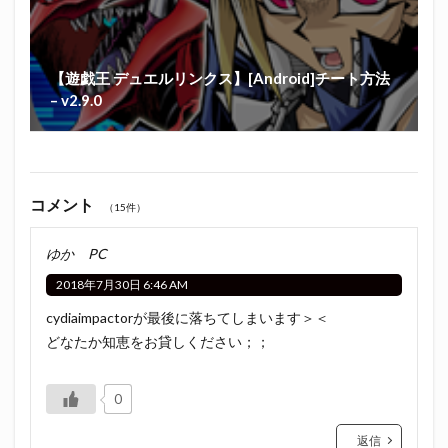
【遊戯王 デュエルリンクス】[Android]チート方法
– v2.9.0
コメント
（15件）
ゆか PC
2018年7月30日 6:46 AM
cydiaimpactorが最後に落ちてしまいます＞＜
どなたか知恵をお貸しください；；
0
返信