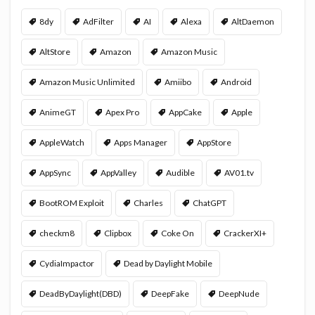
8dy
AdFilter
AI
Alexa
AltDaemon
AltStore
Amazon
Amazon Music
Amazon Music Unlimited
Amiibo
Android
AnimeGT
Apex Pro
AppCake
Apple
AppleWatch
Apps Manager
AppStore
AppSync
AppValley
Audible
AV01.tv
BootROM Exploit
Charles
ChatGPT
checkm8
Clipbox
Coke On
CrackerXI+
CydiaImpactor
Dead by Daylight Mobile
DeadByDaylight(DBD)
DeepFake
DeepNude