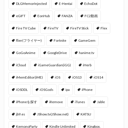
DLGMemorInjected
E-Hentai
EchoDot
eGIFT
EonHub
FANZA
FC2動画
Fire TV Cube
FireTV
FireTV Stick
Flex
flier(フライヤー)
Fortnite
GameGem
GoGoAnime
GoogleDrive
hanime.tv
iCloud
iGameGuardian(iGG)
iHerb
iMemEditor(iME)
iOS
iOS13
iOS14
iOSDDL
iOSGods
ipa
iPhone
iPhoneを探す
iRemove
iTunes
Jable
jb9.es
JShow.tv(JShow.net)
KATSU
KemonoParty
Kindle Unlimited
Kingbox.