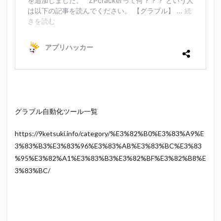
グラブル自動化ツール一覧
https://9ketsuki.info/category/%E3%82%B0%E3%83%A9%E
3%83%B3%E3%83%96%E3%83%AB%E3%83%BC%E3%83
%95%E3%82%A1%E3%83%B3%E3%82%BF%E3%82%B8%E
3%83%BC/