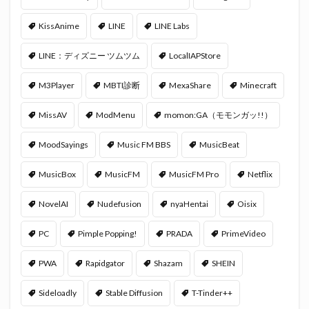
KissAnime
LINE
LINE Labs
LINE：ディズニー ツムツム
LocalIAPStore
M3Player
MBTI診断
MexaShare
Minecraft
MissAV
ModMenu
momon:GA（モモンガッ!!）
MoodSayings
Music FM BBS
MusicBeat
MusicBox
MusicFM
MusicFM Pro
Netflix
NovelAI
Nudefusion
nyaHentai
Oisix
PC
Pimple Popping!
PRADA
PrimeVideo
PWA
Rapidgator
Shazam
SHEIN
Sideloadly
Stable Diffusion
T-Tinder++