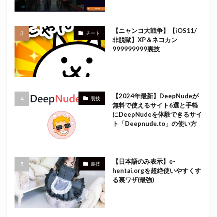
【ニャンコ大戦争】【iOS11/
チート
非脱獄】XP＆ネコカン
999999999裏技
【2024年最新】DeepNudeが
裏技
無料で使えるサイト6選と手軽
にDeepNudeを体験できるサイ
ト「Deepnude.to」の使い方
【日本語のみ表示】e-
裏技
hentai.orgを超絶使いやすくす
る裏ワザ(最強)