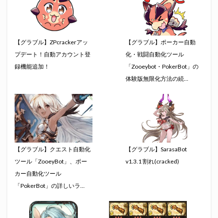
【グラブル】ZPcrackerアッ
【グラブル】ポーカー自動
プデート！自動アカウント登
化・戦闘自動化ツール
録機能追加！
「Zooeybot・PokerBot」の
体験版無限化方法の続…
【グラブル】クエスト自動化
【グラブル】SarasaBot
ツール「ZooeyBot」、ポー
v1.3.1 割れ(cracked)
カー自動化ツール
「PokerBot」の詳しいラ…