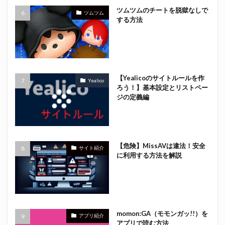
ツムツムのチートを脱獄なしで
ツムツム
する方法
【Yealicoのサイトルールを作
Yealico
ろう！】基本設定とリストペー
ジの定義編
【危険】MissAVは違法！安全
サイト紹介
に利用する方法を解説
momon:GA（モモンガッ!!）を
アプリ紹介
アプリで読む方法