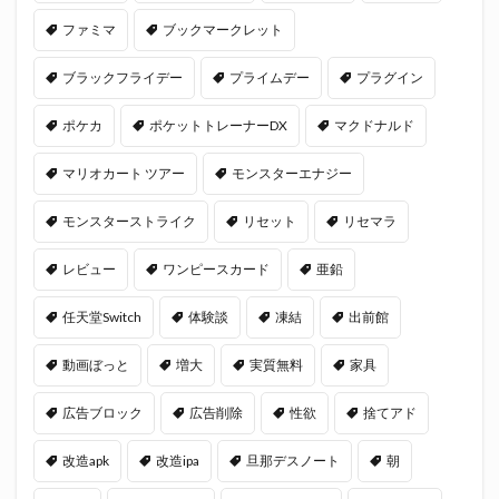
ファミマ
ブックマークレット
ブラックフライデー
プライムデー
プラグイン
ポケカ
ポケットトレーナーDX
マクドナルド
マリオカート ツアー
モンスターエナジー
モンスターストライク
リセット
リセマラ
レビュー
ワンピースカード
亜鉛
任天堂Switch
体験談
凍結
出前館
動画ぼっと
増大
実質無料
家具
広告ブロック
広告削除
性欲
捨てアド
改造apk
改造ipa
旦那デスノート
朝