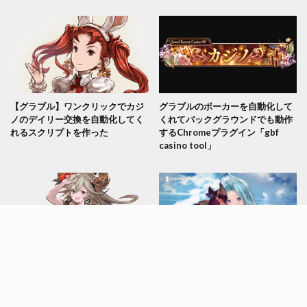
【グラブル】ワンクリックでカジ
グラブルのポーカーを自動化して
ノのデイリー交換を自動化してく
くれてバックグラウンドでも動作
れるスクリプトを作った
するChromeプラグイン「gbf
casino tool」
【グラブル】SarasaBot v1.3.1 割
グラブルの加速ツール(スピードハ
れ(cracked)
ック)に対する私の見解