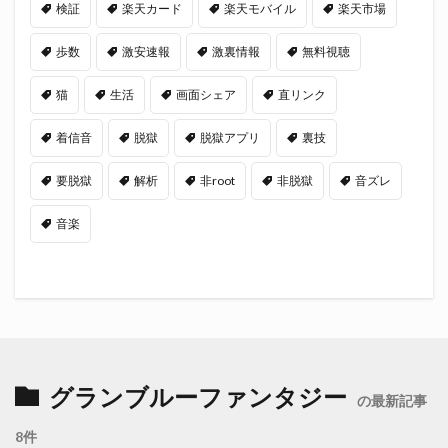
検証
楽天カード
楽天モバイル
楽天市場
歩数
激安速報
激裏情報
無料視聴
猫
生活
画面シェア
直リンク
着信音
脱獄
脱獄アプリ
裏技
要脱獄
解析
非root
非脱獄
音ズレ
音楽
グランブルーファンタジー
の最新記事
8件