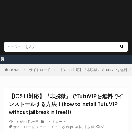
今実施中の
HOME
サイドロード
【iOS11対応】『非脱獄』でTutuVIPを無料でインストールする
【iOS11対応】『非脱獄』でTutuVIPを無料でイ
ンストールする方法！(how to install TutuVIP
without jailbreak in free!!)
2018年1月29日
サイドロード
サイドロード
,
チュートリアル
,
改造ipa
,
裏技
,
非脱獄
6件