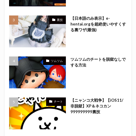
【日本語のみ表示】e-
裏技
hentai.orgを超絶使いやすくす
る裏ワザ(最強)
ツムツムのチートを脱獄なしで
ツムツム
する方法
【ニャンコ大戦争】【iOS11/
チート
非脱獄】XP＆ネコカン
999999999裏技