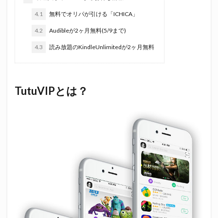
4.1
無料でオリパが引ける「ICHICA」
4.2
Audibleが2ヶ月無料(5/9まで)
4.3
読み放題のKindleUnlimitedが2ヶ月無料
TutuVIPとは？