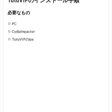
TutuVIPのインストール手順
必要なもの
PC
CydiaImpactor
TutuVIPのipa