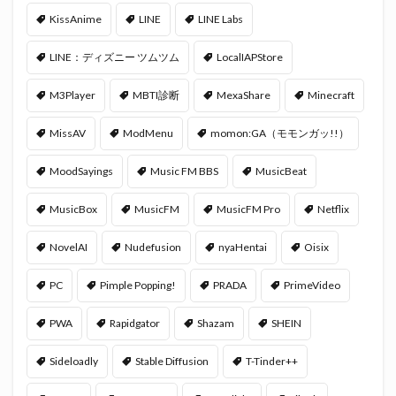
KissAnime
LINE
LINE Labs
LINE：ディズニー ツムツム
LocalIAPStore
M3Player
MBTI診断
MexaShare
Minecraft
MissAV
ModMenu
momon:GA（モモンガッ!!）
MoodSayings
Music FM BBS
MusicBeat
MusicBox
MusicFM
MusicFM Pro
Netflix
NovelAI
Nudefusion
nyaHentai
Oisix
PC
Pimple Popping!
PRADA
PrimeVideo
PWA
Rapidgator
Shazam
SHEIN
Sideloadly
Stable Diffusion
T-Tinder++