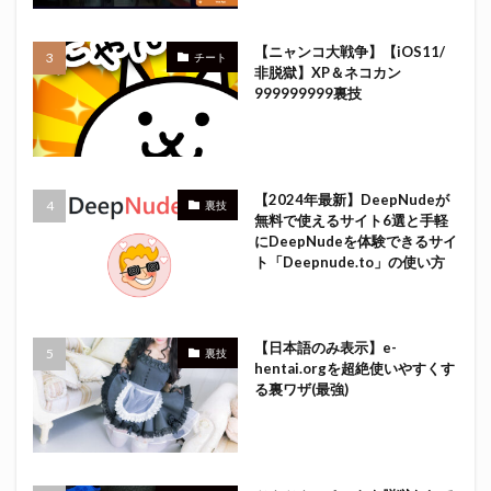
【ニャンコ大戦争】【iOS11/
チート
非脱獄】XP＆ネコカン
999999999裏技
【2024年最新】DeepNudeが
裏技
無料で使えるサイト6選と手軽
にDeepNudeを体験できるサイ
ト「Deepnude.to」の使い方
【日本語のみ表示】e-
裏技
hentai.orgを超絶使いやすくす
る裏ワザ(最強)