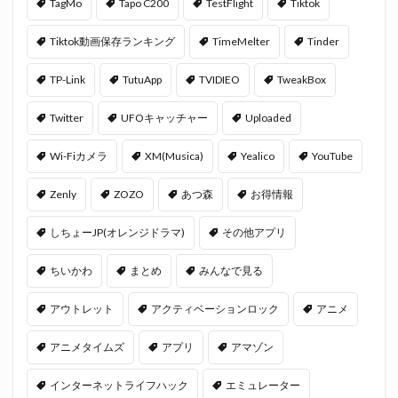
TagMo
Tapo C200
TestFlight
Tiktok
Tiktok動画保存ランキング
TimeMelter
Tinder
TP-Link
TutuApp
TVIDIEO
TweakBox
Twitter
UFOキャッチャー
Uploaded
Wi-Fiカメラ
XM(Musica)
Yealico
YouTube
Zenly
ZOZO
あつ森
お得情報
しちょーJP(オレンジドラマ)
その他アプリ
ちいかわ
まとめ
みんなで見る
アウトレット
アクティベーションロック
アニメ
アニメタイムズ
アプリ
アマゾン
インターネットライフハック
エミュレーター