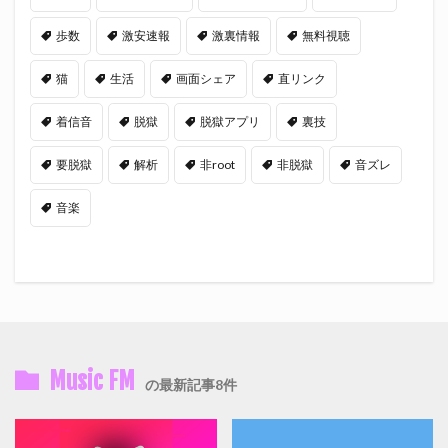
歩数
激安速報
激裏情報
無料視聴
猫
生活
画面シェア
直リンク
着信音
脱獄
脱獄アプリ
裏技
要脱獄
解析
非root
非脱獄
音ズレ
音楽
Music FM
の最新記事8件