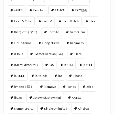
eGIFT
EonHub
FANZA
FC2動画
Fire TV Cube
FireTV
FireTV Stick
Flex
flier(フライヤー)
Fortnite
GameGem
GoGoAnime
GoogleDrive
hanime.tv
iCloud
iGameGuardian(iGG)
iHerb
iMemEditor(iME)
iOS
iOS13
iOS14
iOSDDL
iOSGods
ipa
iPhone
iPhoneを探す
iRemove
iTunes
Jable
jb9.es
JShow.tv(JShow.net)
KATSU
KemonoParty
Kindle Unlimited
Kingbox.