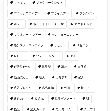
ファミマ
ブックマークレット
ブラックフライデー
プライムデー
プラグイン
ポケカ
ポケットトレーナーDX
マクドナルド
マリオカート ツアー
モンスターエナジー
モンスターストライク
リセット
リセマラ
レビュー
ワンピースカード
亜鉛
任天堂Switch
体験談
凍結
出前館
動画ぼっと
増大
実質無料
家具
広告ブロック
広告削除
性欲
捨てアド
改造apk
改造ipa
旦那デスノート
朝
検証
楽天カード
楽天モバイル
楽天市場