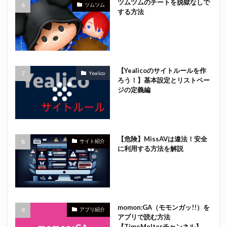
ツムツムのチートを脱獄なしで
ツムツム
する方法
【Yealicoのサイトルールを作
Yealico
ろう！】基本設定とリストペー
ジの定義編
【危険】MissAVは違法！安全
サイト紹介
に利用する方法を解説
momon:GA（モモンガッ!!）を
アプリ紹介
アプリで読む方法
【TimeMelterチャンネル】