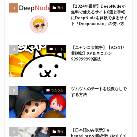
【2024年最新】DeepNudeが
裏技
無料で使えるサイト6選と手軽
にDeepNudeを体験できるサイ
ト「Deepnude.to」の使い方
【ニャンコ大戦争】【iOS11/
チート
非脱獄】XP＆ネコカン
999999999裏技
ツムツムのチートを脱獄なしで
ツムツム
する方法
【日本語のみ表示】e-
裏技
hentai.orgを超絶使いやすくす