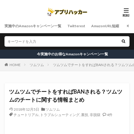
実施中のAmazonキャンペーン一覧
Twitterest
AmazonURL短縮
今実施中のお得なAmazonキャンペーン一覧
HOME
ツムツム
ツムツムでチートをすればBANされる？ツムツム
ツムツムでチートをすればBANされる？ツムツ
ムのチートに関する情報まとめ
2018年12月5日
ツムツム
チュートリアル
,
トラブルシューティング
,
裏技
,
非脱獄
4件