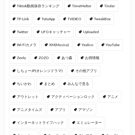
Tiktok動画保存ランキング
TimeMelter
Tinder
TP-Link
TutuApp
TVIDIEO
TweakBox
Twitter
UFOキャッチャー
Uploaded
Wi-Fiカメラ
XM(Musica)
Yealico
YouTube
Zenly
ZOZO
あつ森
お得情報
しちょーJP(オレンジドラマ)
その他アプリ
ちいかわ
まとめ
みんなで見る
アウトレット
アクティベーションロック
アニメ
アニメタイムズ
アプリ
アマゾン
インターネットライフハック
エミュレーター