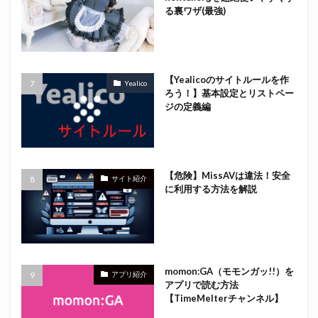
る裏ワザ(最強)
【Yealicoのサイトルールを作
Yealico
ろう！】基本設定とリストペー
ジの定義編
【危険】MissAVは違法！安全
サイト紹介
に利用する方法を解説
momon:GA（モモンガッ!!）を
アプリ紹介
アプリで読む方法
【TimeMelterチャンネル】