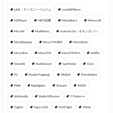
LINE：ディズニー ツムツム
LocalIAPStore
M3Player
MBTI診断
MexaShare
Minecraft
MissAV
ModMenu
momon:GA（モモンガッ!!）
MoodSayings
Music FM BBS
MusicBeat
MusicBox
MusicFM
MusicFM Pro
Netflix
NovelAI
Nudefusion
nyaHentai
Oisix
PC
Pimple Popping!
PRADA
PrimeVideo
PWA
Rapidgator
Shazam
SHEIN
Sideloadly
Stable Diffusion
T-Tinder++
TagMo
Tapo C200
TestFlight
Tiktok