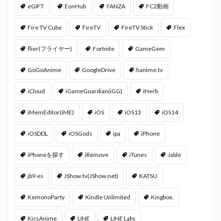
eGIFT
EonHub
FANZA
FC2動画
Fire TV Cube
FireTV
FireTV Stick
Flex
flier(フライヤー)
Fortnite
GameGem
GoGoAnime
GoogleDrive
hanime.tv
iCloud
iGameGuardian(iGG)
iHerb
iMemEditor(iME)
iOS
iOS13
iOS14
iOSDDL
iOSGods
ipa
iPhone
iPhoneを探す
iRemove
iTunes
Jable
jb9.es
JShow.tv(JShow.net)
KATSU
KemonoParty
Kindle Unlimited
Kingbox.
KissAnime
LINE
LINE Labs