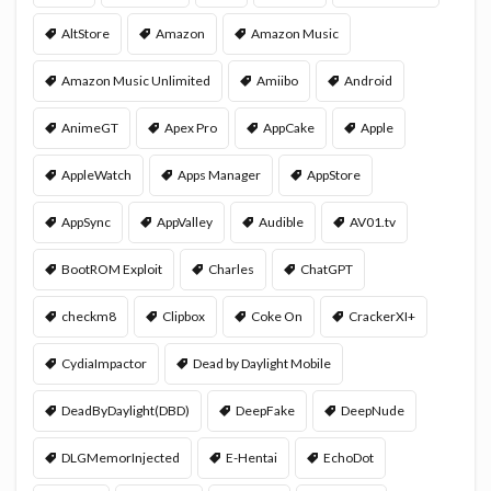
AltStore
Amazon
Amazon Music
Amazon Music Unlimited
Amiibo
Android
AnimeGT
Apex Pro
AppCake
Apple
AppleWatch
Apps Manager
AppStore
AppSync
AppValley
Audible
AV01.tv
BootROM Exploit
Charles
ChatGPT
checkm8
Clipbox
Coke On
CrackerXI+
CydiaImpactor
Dead by Daylight Mobile
DeadByDaylight(DBD)
DeepFake
DeepNude
DLGMemorInjected
E-Hentai
EchoDot