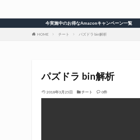
今実施中のお得なAmazonキャンペーン一覧
HOME
チート
パズドラ bin解析
パズドラ bin解析
2018年3月25日
チート
0件