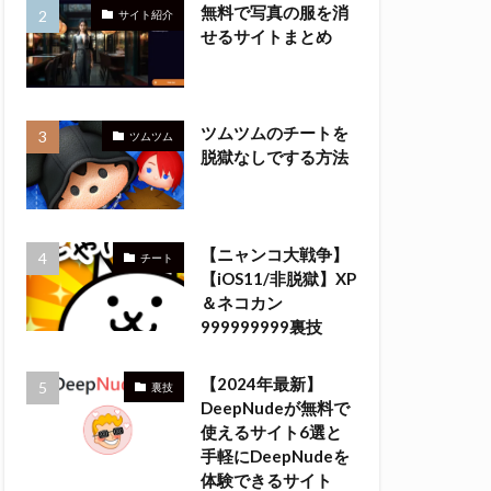
無料で写真の服を消
サイト紹介
せるサイトまとめ
ツムツムのチートを
ツムツム
脱獄なしでする方法
【ニャンコ大戦争】
チート
【iOS11/非脱獄】XP
＆ネコカン
999999999裏技
【2024年最新】
裏技
DeepNudeが無料で
使えるサイト6選と
手軽にDeepNudeを
体験できるサイト