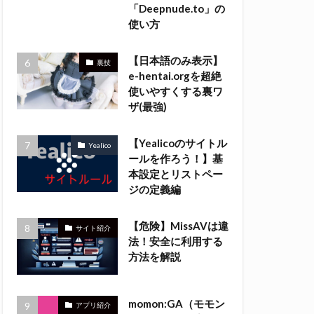
「Deepnude.to」の
使い方
【日本語のみ表示】
裏技
e-hentai.orgを超絶
使いやすくする裏ワ
ザ(最強)
【Yealicoのサイトル
Yealico
ールを作ろう！】基
本設定とリストペー
ジの定義編
【危険】MissAVは違
サイト紹介
法！安全に利用する
方法を解説
momon:GA（モモン
アプリ紹介