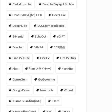
CydiaImpactor
Dead by Daylight Mobile
DeadByDaylight(DBD)
DeepFake
DeepNude
DLGMemorInjected
E-Hentai
EchoDot
eGIFT
EonHub
FANZA
FC2動画
Fire TV Cube
FireTV
FireTV Stick
Flex
flier(フライヤー)
Fortnite
GameGem
GoGoAnime
GoogleDrive
hanime.tv
iCloud
iGameGuardian(iGG)
iHerb
iMemEditor(iME)
iOS
iOS13