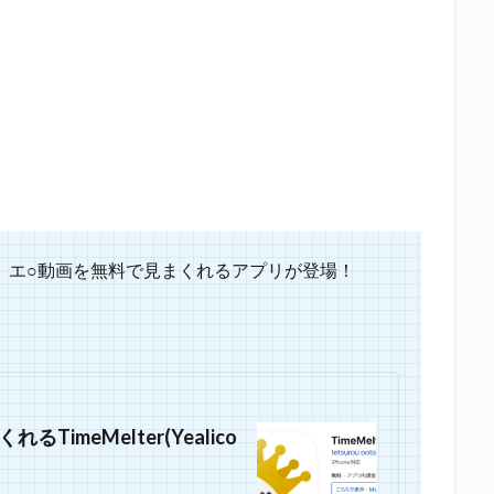
グまで、エ○動画を無料で見まくれるアプリが登場！
TimeMelter(Yealico