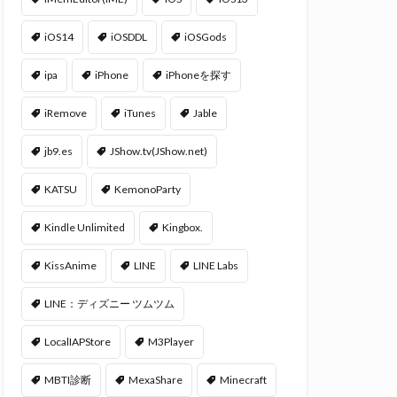
iOS14
iOSDDL
iOSGods
ipa
iPhone
iPhoneを探す
iRemove
iTunes
Jable
jb9.es
JShow.tv(JShow.net)
KATSU
KemonoParty
Kindle Unlimited
Kingbox.
KissAnime
LINE
LINE Labs
LINE：ディズニー ツムツム
LocalIAPStore
M3Player
MBTI診断
MexaShare
Minecraft