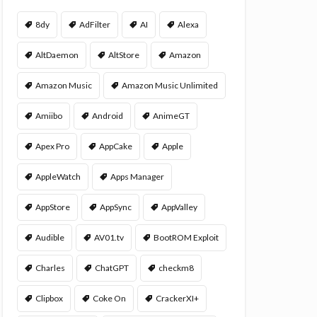
8dy
AdFilter
AI
Alexa
AltDaemon
AltStore
Amazon
Amazon Music
Amazon Music Unlimited
Amiibo
Android
AnimeGT
Apex Pro
AppCake
Apple
AppleWatch
Apps Manager
AppStore
AppSync
AppValley
Audible
AV01.tv
BootROM Exploit
Charles
ChatGPT
checkm8
Clipbox
Coke On
CrackerXI+