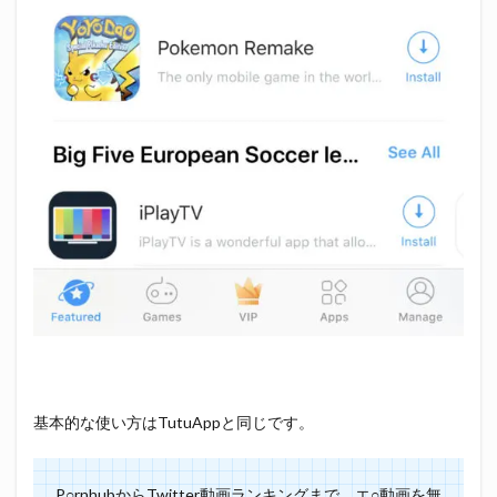
基本的な使い方はTutuAppと同じです。
P○rnhubからTwitter動画ランキングまで、エ○動画を無