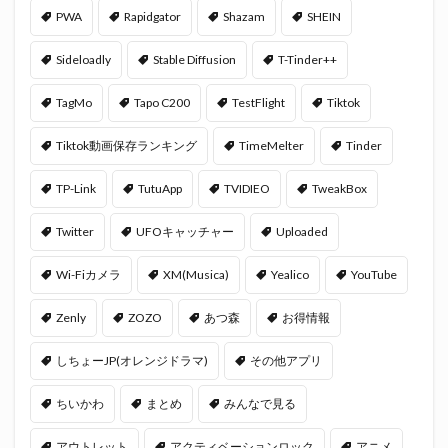
PWA
Rapidgator
Shazam
SHEIN
Sideloadly
Stable Diffusion
T-Tinder++
TagMo
Tapo C200
TestFlight
Tiktok
Tiktok動画保存ランキング
TimeMelter
Tinder
TP-Link
TutuApp
TVIDIEO
TweakBox
Twitter
UFOキャッチャー
Uploaded
Wi-Fiカメラ
XM(Musica)
Yealico
YouTube
Zenly
ZOZO
あつ森
お得情報
しちょーJP(オレンジドラマ)
その他アプリ
ちいかわ
まとめ
みんなで見る
アウトレット
アクティベーションロック
アニメ