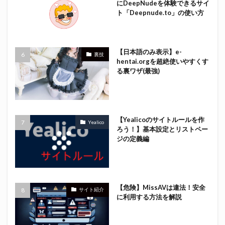
にDeepNudeを体験できるサイ
ト「Deepnude.to」の使い方
【日本語のみ表示】e-
裏技
hentai.orgを超絶使いやすくす
る裏ワザ(最強)
【Yealicoのサイトルールを作
Yealico
ろう！】基本設定とリストペー
ジの定義編
【危険】MissAVは違法！安全
サイト紹介
に利用する方法を解説