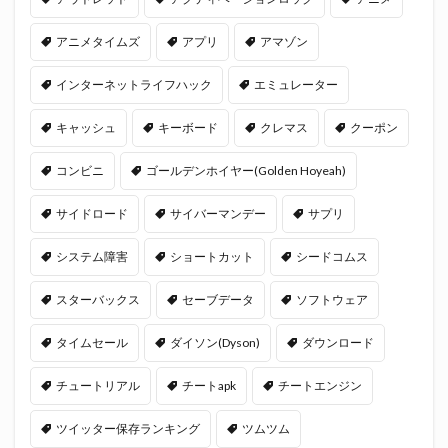
アニメタイムズ
アプリ
アマゾン
インターネットライフハック
エミュレーター
キャッシュ
キーボード
クレマス
クーポン
コンビニ
ゴールデンホイヤー(Golden Hoyeah)
サイドロード
サイバーマンデー
サプリ
システム障害
ショートカット
シードコムス
スターバックス
セーブデータ
ソフトウェア
タイムセール
ダイソン(Dyson)
ダウンロード
チュートリアル
チートapk
チートエンジン
ツイッター保存ランキング
ツムツム