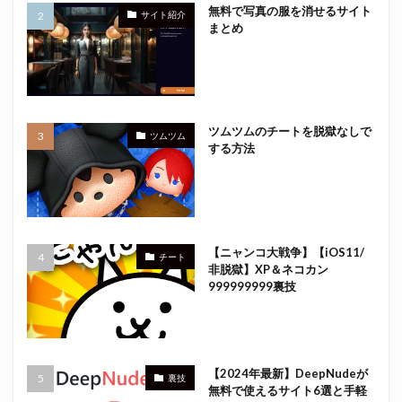
無料で写真の服を消せるサイト
サイト紹介
まとめ
ツムツムのチートを脱獄なしで
ツムツム
する方法
【ニャンコ大戦争】【iOS11/
チート
非脱獄】XP＆ネコカン
999999999裏技
【2024年最新】DeepNudeが
裏技
無料で使えるサイト6選と手軽