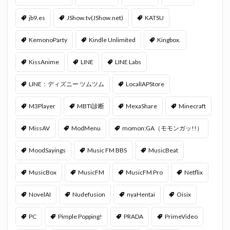
jb9.es
JShow.tv(JShow.net)
KATSU
KemonoParty
Kindle Unlimited
Kingbox.
KissAnime
LINE
LINE Labs
LINE：ディズニー ツムツム
LocalIAPStore
M3Player
MBTI診断
MexaShare
Minecraft
MissAV
ModMenu
momon:GA（モモンガッ!!）
MoodSayings
Music FM BBS
MusicBeat
MusicBox
MusicFM
MusicFM Pro
Netflix
NovelAI
Nudefusion
nyaHentai
Oisix
PC
Pimple Popping!
PRADA
PrimeVideo