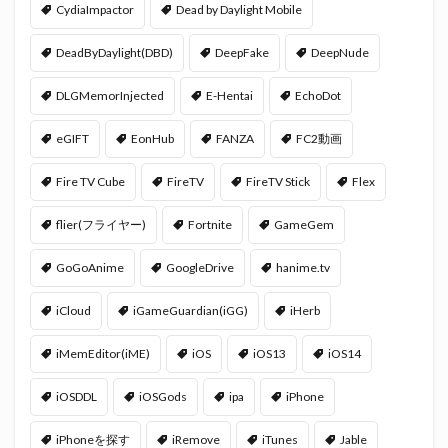
CydiaImpactor
Dead by Daylight Mobile
DeadByDaylight(DBD)
DeepFake
DeepNude
DLGMemorInjected
E-Hentai
EchoDot
eGIFT
EonHub
FANZA
FC2動画
Fire TV Cube
FireTV
FireTV Stick
Flex
flier(フライヤー)
Fortnite
GameGem
GoGoAnime
GoogleDrive
hanime.tv
iCloud
iGameGuardian(iGG)
iHerb
iMemEditor(iME)
iOS
iOS13
iOS14
iOSDDL
iOSGods
ipa
iPhone
iPhoneを探す
iRemove
iTunes
Jable