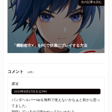
次の記事を読む
「機動都市X」をPCで快適にプレイする方法
コメント
（6件）
匿名
2019年8月27日 8:12 PM
パンダヘルパーvipを無料で使えないかなぁと前から思っ
てました。
脱獄しているので誰かやってないかな？