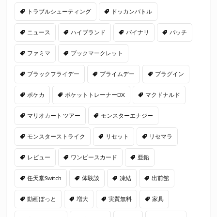
トラブルシューティング
ドッカンバトル
ニュース
ハイブランド
バイナリ
パッチ
ファミマ
ブックマークレット
ブラックフライデー
プライムデー
プラグイン
ポケカ
ポケットトレーナーDX
マクドナルド
マリオカート ツアー
モンスターエナジー
モンスターストライク
リセット
リセマラ
レビュー
ワンピースカード
亜鉛
任天堂Switch
体験談
凍結
出前館
動画ぼっと
増大
実質無料
家具