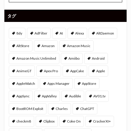
タグ
8dy
AdFilter
AI
Alexa
AltDaemon
AltStore
Amazon
Amazon Music
Amazon Music Unlimited
Amiibo
Android
AnimeGT
Apex Pro
AppCake
Apple
AppleWatch
Apps Manager
AppStore
AppSync
AppValley
Audible
AV01.tv
BootROM Exploit
Charles
ChatGPT
checkm8
Clipbox
Coke On
CrackerXI+