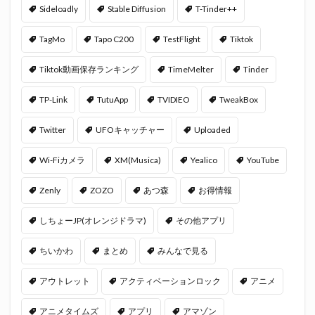
Sideloadly
Stable Diffusion
T-Tinder++
TagMo
Tapo C200
TestFlight
Tiktok
Tiktok動画保存ランキング
TimeMelter
Tinder
TP-Link
TutuApp
TVIDIEO
TweakBox
Twitter
UFOキャッチャー
Uploaded
Wi-Fiカメラ
XM(Musica)
Yealico
YouTube
Zenly
ZOZO
あつ森
お得情報
しちょーJP(オレンジドラマ)
その他アプリ
ちいかわ
まとめ
みんなで見る
アウトレット
アクティベーションロック
アニメ
アニメタイムズ
アプリ
アマゾン