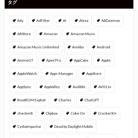
タグ
8dy
AdFilter
AI
Alexa
AltDaemon
AltStore
Amazon
Amazon Music
Amazon Music Unlimited
Amiibo
Android
AnimeGT
Apex Pro
AppCake
Apple
AppleWatch
Apps Manager
AppStore
AppSync
AppValley
Audible
AV01.tv
BootROM Exploit
Charles
ChatGPT
checkm8
Clipbox
Coke On
CrackerXI+
CydiaImpactor
Dead by Daylight Mobile