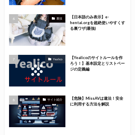
【日本語のみ表示】e-
裏技
hentai.orgを超絶使いやすくす
る裏ワザ(最強)
【Yealicoのサイトルールを作
Yealico
ろう！】基本設定とリストペー
ジの定義編
【危険】MissAVは違法！安全
サイト紹介
に利用する方法を解説