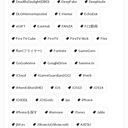
DeadByDaylight(DBD)
DeepFake
DeepNude
DLGMemorInjected
E-Hentai
EchoDot
eGIFT
EonHub
FANZA
FC2動画
Fire TV Cube
FireTV
FireTV Stick
Flex
flier(フライヤー)
Fortnite
GameGem
GoGoAnime
GoogleDrive
hanime.tv
iCloud
iGameGuardian(iGG)
iHerb
iMemEditor(iME)
iOS
iOS13
iOS14
iOSDDL
iOSGods
ipa
iPhone
iPhoneを探す
iRemove
iTunes
Jable
jb9.es
JShow.tv(JShow.net)
KATSU