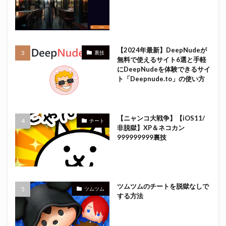
【2024年最新】DeepNudeが
裏技
無料で使えるサイト6選と手軽
にDeepNudeを体験できるサイ
ト「Deepnude.to」の使い方
【ニャンコ大戦争】【iOS11/
チート
非脱獄】XP＆ネコカン
999999999裏技
ツムツムのチートを脱獄なしで
ツムツム
する方法