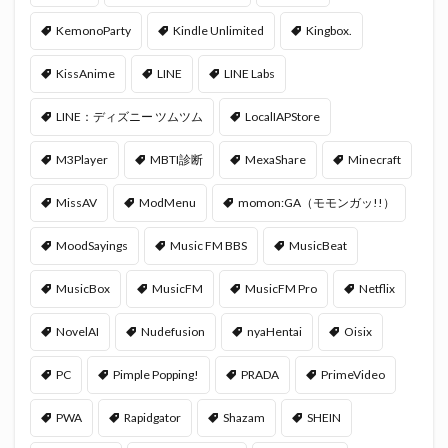
KemonoParty
Kindle Unlimited
Kingbox.
KissAnime
LINE
LINE Labs
LINE：ディズニー ツムツム
LocalIAPStore
M3Player
MBTI診断
MexaShare
Minecraft
MissAV
ModMenu
momon:GA（モモンガッ!!）
MoodSayings
Music FM BBS
MusicBeat
MusicBox
MusicFM
MusicFM Pro
Netflix
NovelAI
Nudefusion
nyaHentai
Oisix
PC
Pimple Popping!
PRADA
PrimeVideo
PWA
Rapidgator
Shazam
SHEIN