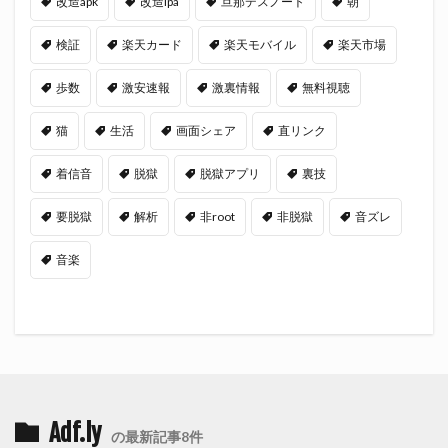
改造apk
改造ipa
旦那デスノート
朝
検証
楽天カード
楽天モバイル
楽天市場
歩数
激安速報
激裏情報
無料視聴
猫
生活
画面シェア
直リンク
着信音
脱獄
脱獄アプリ
裏技
要脱獄
解析
非root
非脱獄
音ズレ
音楽
Adf.ly
の最新記事8件