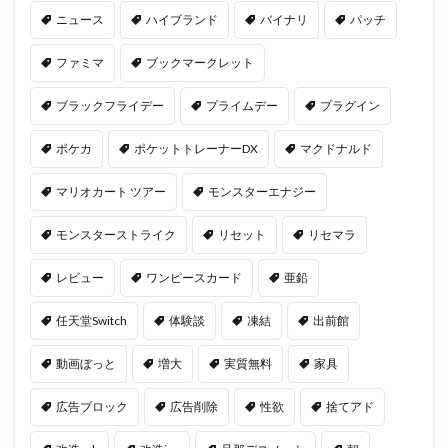
ニュース
ハイブランド
バイナリ
パッチ
ファミマ
ブックマークレット
ブラックフライデー
プライムデー
プラグイン
ポケカ
ポケットトレーナーDX
マクドナルド
マリオカート ツアー
モンスターエナジー
モンスターストライク
リセット
リセマラ
レビュー
ワンピースカード
亜鉛
任天堂Switch
体験談
凍結
出前館
動画ぼっと
増大
実質無料
家具
広告ブロック
広告削除
性欲
捨てアド