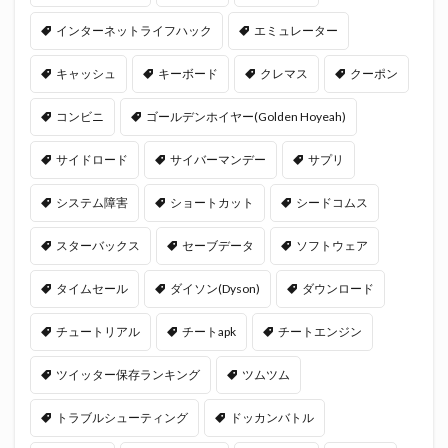
インターネットライフハック
エミュレーター
キャッシュ
キーボード
クレマス
クーポン
コンビニ
ゴールデンホイヤー(Golden Hoyeah)
サイドロード
サイバーマンデー
サプリ
システム障害
ショートカット
シードコムス
スターバックス
セーブデータ
ソフトウェア
タイムセール
ダイソン(Dyson)
ダウンロード
チュートリアル
チートapk
チートエンジン
ツイッター保存ランキング
ツムツム
トラブルシューティング
ドッカンバトル