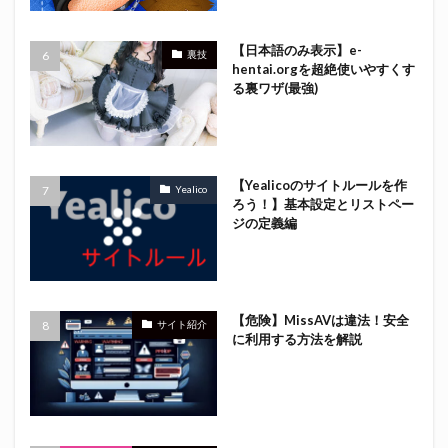
【日本語のみ表示】e-
裏技
hentai.orgを超絶使いやすくす
る裏ワザ(最強)
【Yealicoのサイトルールを作
Yealico
ろう！】基本設定とリストペー
ジの定義編
【危険】MissAVは違法！安全
サイト紹介
に利用する方法を解説