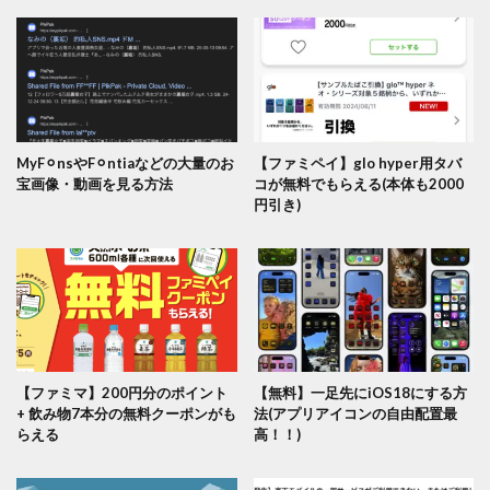
MyF⚪︎nsやF⚪︎ntiaなどの大量のお
【ファミペイ】glo hyper用タバ
宝画像・動画を見る方法
コが無料でもらえる(本体も2000
円引き)
【ファミマ】200円分のポイント
【無料】一足先にiOS18にする方
+ 飲み物7本分の無料クーポンがも
法(アプリアイコンの自由配置最
らえる
高！！)