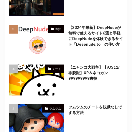
【2024年最新】DeepNudeが
裏技
無料で使えるサイト6選と手軽
にDeepNudeを体験できるサイ
ト「Deepnude.to」の使い方
【ニャンコ大戦争】【iOS11/
チート
非脱獄】XP＆ネコカン
999999999裏技
ツムツムのチートを脱獄なしで
ツムツム
する方法