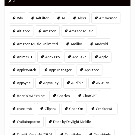
タグ
8dy
AdFilter
AI
Alexa
AltDaemon
AltStore
Amazon
Amazon Music
Amazon Music Unlimited
Amiibo
Android
AnimeGT
Apex Pro
AppCake
Apple
AppleWatch
Apps Manager
AppStore
AppSync
AppValley
Audible
AV01.tv
BootROM Exploit
Charles
ChatGPT
checkm8
Clipbox
Coke On
CrackerXI+
CydiaImpactor
Dead by Daylight Mobile
DeadByDaylight(DBD)
DeepFake
DeepNude