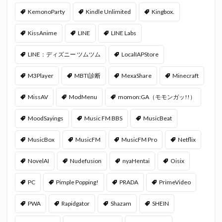
KemonoParty
Kindle Unlimited
Kingbox.
KissAnime
LINE
LINE Labs
LINE：ディズニー ツムツム
LocalIAPStore
M3Player
MBTI診断
MexaShare
Minecraft
MissAV
ModMenu
momon:GA（モモンガッ!!）
MoodSayings
Music FM BBS
MusicBeat
MusicBox
MusicFM
MusicFM Pro
Netflix
NovelAI
Nudefusion
nyaHentai
Oisix
PC
Pimple Popping!
PRADA
PrimeVideo
PWA
Rapidgator
Shazam
SHEIN