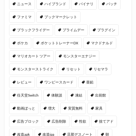
ニュース
ハイブランド
バイナリ
パッチ
ファミマ
ブックマークレット
ブラックフライデー
プライムデー
プラグイン
ポケカ
ポケットトレーナーDX
マクドナルド
マリオカート ツアー
モンスターエナジー
モンスターストライク
リセット
リセマラ
レビュー
ワンピースカード
亜鉛
任天堂Switch
体験談
凍結
出前館
動画ぼっと
増大
実質無料
家具
広告ブロック
広告削除
性欲
捨てアド
改造apk
改造ipa
旦那デスノート
朝