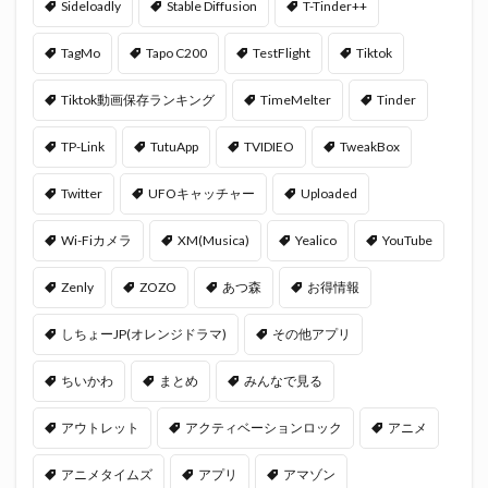
Sideloadly
Stable Diffusion
T-Tinder++
TagMo
Tapo C200
TestFlight
Tiktok
Tiktok動画保存ランキング
TimeMelter
Tinder
TP-Link
TutuApp
TVIDIEO
TweakBox
Twitter
UFOキャッチャー
Uploaded
Wi-Fiカメラ
XM(Musica)
Yealico
YouTube
Zenly
ZOZO
あつ森
お得情報
しちょーJP(オレンジドラマ)
その他アプリ
ちいかわ
まとめ
みんなで見る
アウトレット
アクティベーションロック
アニメ
アニメタイムズ
アプリ
アマゾン