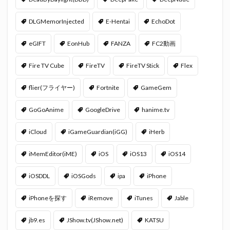
DLGMemorInjected
E-Hentai
EchoDot
eGIFT
EonHub
FANZA
FC2動画
Fire TV Cube
FireTV
FireTV Stick
Flex
flier(フライヤー)
Fortnite
GameGem
GoGoAnime
GoogleDrive
hanime.tv
iCloud
iGameGuardian(iGG)
iHerb
iMemEditor(iME)
iOS
iOS13
iOS14
iOSDDL
iOSGods
ipa
iPhone
iPhoneを探す
iRemove
iTunes
Jable
jb9.es
JShow.tv(JShow.net)
KATSU