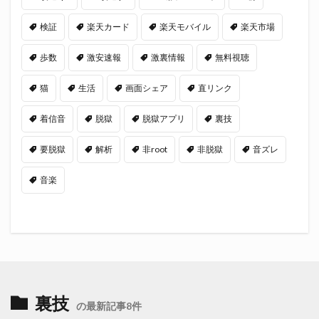
検証
楽天カード
楽天モバイル
楽天市場
歩数
激安速報
激裏情報
無料視聴
猫
生活
画面シェア
直リンク
着信音
脱獄
脱獄アプリ
裏技
要脱獄
解析
非root
非脱獄
音ズレ
音楽
裏技
の最新記事8件