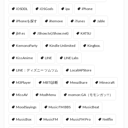
iOSDDL
iOSGods
ipa
iPhone
iPhoneを探す
iRemove
iTunes
Jable
jb9.es
JShow.tv(JShow.net)
KATSU
KemonoParty
Kindle Unlimited
Kingbox.
KissAnime
LINE
LINE Labs
LINE：ディズニー ツムツム
LocalIAPStore
M3Player
MBTI診断
MexaShare
Minecraft
MissAV
ModMenu
momon:GA（モモンガッ!!）
MoodSayings
Music FM BBS
MusicBeat
MusicBox
MusicFM
MusicFM Pro
Netflix