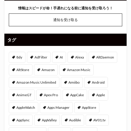
情報はスピードが命！
手遅れになる前に通知を受け取ろう！
通知を受け取る
タグ
8dy
AdFilter
AI
Alexa
AltDaemon
AltStore
Amazon
Amazon Music
Amazon Music Unlimited
Amiibo
Android
AnimeGT
Apex Pro
AppCake
Apple
AppleWatch
Apps Manager
AppStore
AppSync
AppValley
Audible
AV01.tv