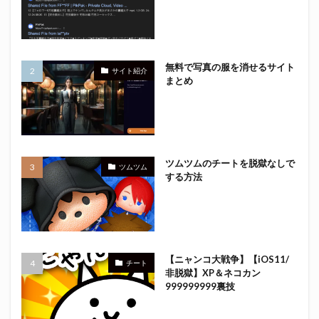
無料で写真の服を消せるサイト
サイト紹介
まとめ
ツムツムのチートを脱獄なしで
ツムツム
する方法
【ニャンコ大戦争】【iOS11/
チート
非脱獄】XP＆ネコカン
999999999裏技