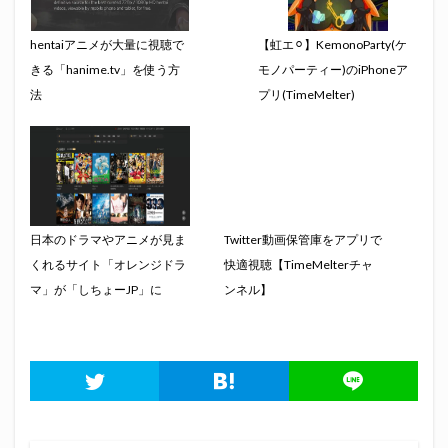
hentaiアニメが大量に視聴で
【虹エ⚪︎】KemonoParty(ケ
きる「hanime.tv」を使う方
モノパーティー)のiPhoneア
法
プリ(TimeMelter)
日本のドラマやアニメが見ま
Twitter動画保管庫をアプリで
くれるサイト「オレンジドラ
快適視聴【TimeMelterチャ
マ」が「しちょーJP」に
ンネル】