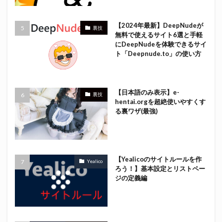
【2024年最新】DeepNudeが
裏技
無料で使えるサイト6選と手軽
にDeepNudeを体験できるサイ
ト「Deepnude.to」の使い方
【日本語のみ表示】e-
裏技
hentai.orgを超絶使いやすくす
る裏ワザ(最強)
【Yealicoのサイトルールを作
Yealico
ろう！】基本設定とリストペー
ジの定義編