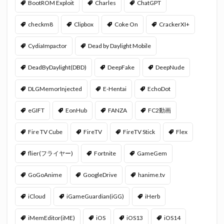
BootROM Exploit
Charles
ChatGPT
checkm8
Clipbox
Coke On
CrackerXI+
CydiaImpactor
Dead by Daylight Mobile
DeadByDaylight(DBD)
DeepFake
DeepNude
DLGMemorInjected
E-Hentai
EchoDot
eGIFT
EonHub
FANZA
FC2動画
Fire TV Cube
FireTV
FireTV Stick
Flex
flier(フライヤー)
Fortnite
GameGem
GoGoAnime
GoogleDrive
hanime.tv
iCloud
iGameGuardian(iGG)
iHerb
iMemEditor(iME)
iOS
iOS13
iOS14