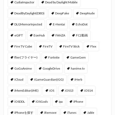
CydiaImpactor
Dead by Daylight Mobile
DeadByDaylight(DBD)
DeepFake
DeepNude
DLGMemorInjected
E-Hentai
EchoDot
eGIFT
EonHub
FANZA
FC2動画
Fire TV Cube
FireTV
FireTV Stick
Flex
flier(フライヤー)
Fortnite
GameGem
GoGoAnime
GoogleDrive
hanime.tv
iCloud
iGameGuardian(iGG)
iHerb
iMemEditor(iME)
iOS
iOS13
iOS14
iOSDDL
iOSGods
ipa
iPhone
iPhoneを探す
iRemove
iTunes
Jable