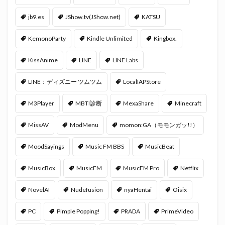
jb9.es
JShow.tv(JShow.net)
KATSU
KemonoParty
Kindle Unlimited
Kingbox.
KissAnime
LINE
LINE Labs
LINE：ディズニー ツムツム
LocalIAPStore
M3Player
MBTI診断
MexaShare
Minecraft
MissAV
ModMenu
momon:GA（モモンガッ!!）
MoodSayings
Music FM BBS
MusicBeat
MusicBox
MusicFM
MusicFM Pro
Netflix
NovelAI
Nudefusion
nyaHentai
Oisix
PC
Pimple Popping!
PRADA
PrimeVideo