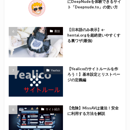
にDeepNudeを体験できるサイ
ト「Deepnude.to」の使い方
【日本語のみ表示】e-
裏技
hentai.orgを超絶使いやすくす
る裏ワザ(最強)
【Yealicoのサイトルールを作
Yealico
ろう！】基本設定とリストペー
ジの定義編
【危険】MissAVは違法！安全
サイト紹介
に利用する方法を解説