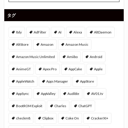
タグ
8dy
AdFilter
AI
Alexa
AltDaemon
AltStore
Amazon
Amazon Music
Amazon Music Unlimited
Amiibo
Android
AnimeGT
Apex Pro
AppCake
Apple
AppleWatch
Apps Manager
AppStore
AppSync
AppValley
Audible
AV01.tv
BootROM Exploit
Charles
ChatGPT
checkm8
Clipbox
Coke On
CrackerXI+