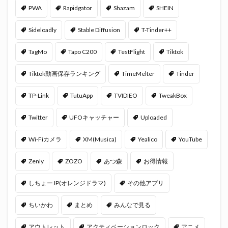
PWA
Rapidgator
Shazam
SHEIN
Sideloadly
Stable Diffusion
T-Tinder++
TagMo
Tapo C200
TestFlight
Tiktok
Tiktok動画保存ランキング
TimeMelter
Tinder
TP-Link
TutuApp
TVIDIEO
TweakBox
Twitter
UFOキャッチャー
Uploaded
Wi-Fiカメラ
XM(Musica)
Yealico
YouTube
Zenly
ZOZO
あつ森
お得情報
しちょーJP(オレンジドラマ)
その他アプリ
ちいかわ
まとめ
みんなで見る
アウトレット
アクティベーションロック
アニメ