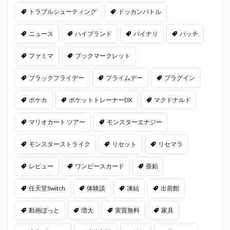
トラブルシューティング
ドッカンバトル
ニュース
ハイブランド
バイナリ
パッチ
ファミマ
ブックマークレット
ブラックフライデー
プライムデー
プラグイン
ポケカ
ポケットトレーナーDX
マクドナルド
マリオカート ツアー
モンスターエナジー
モンスターストライク
リセット
リセマラ
レビュー
ワンピースカード
亜鉛
任天堂Switch
体験談
凍結
出前館
動画ぼっと
増大
実質無料
家具