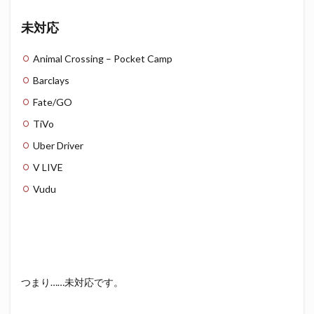
未対応
Animal Crossing – Pocket Camp
Barclays
Fate/GO
TiVo
Uber Driver
V LIVE
Vudu
つまり……未対応です。