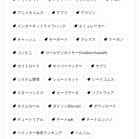
アニメタイムズ
アプリ
アマゾン
インターネットライフハック
エミュレーター
キャッシュ
キーボード
クレマス
クーポン
コンビニ
ゴールデンホイヤー(Golden Hoyeah)
サイドロード
サイバーマンデー
サプリ
システム障害
ショートカット
シードコムス
スターバックス
セーブデータ
ソフトウェア
タイムセール
ダイソン(Dyson)
ダウンロード
チュートリアル
チートapk
チートエンジン
ツイッター保存ランキング
ツムツム