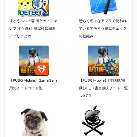
【どうぶつの森 ポケットキャ
恐らく色々なアプリで使われ
ンプ(ポケ森)】脱獄検知回避
ているであろう脱獄チェック
アプリまとめ
の仕組み
【PUBG Mobile】GameGem
【PUBG Mobile】[非脱獄/脱
用のチートコード集
獄]メモリ書き換えチート一覧
- v0.7.5