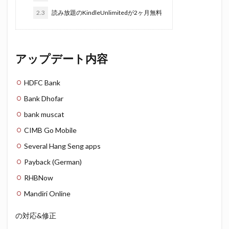
2.3
読み放題のKindleUnlimitedが2ヶ月無料
アップデート内容
HDFC Bank
Bank Dhofar
bank muscat
CIMB Go Mobile
Several Hang Seng apps
Payback (German)
RHBNow
Mandiri Online
の対応&修正