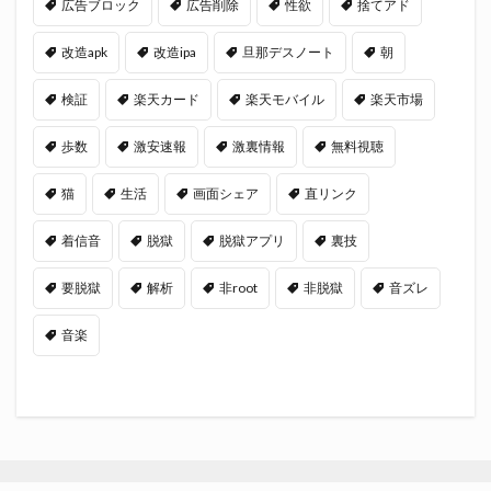
広告ブロック
広告削除
性欲
捨てアド
改造apk
改造ipa
旦那デスノート
朝
検証
楽天カード
楽天モバイル
楽天市場
歩数
激安速報
激裏情報
無料視聴
猫
生活
画面シェア
直リンク
着信音
脱獄
脱獄アプリ
裏技
要脱獄
解析
非root
非脱獄
音ズレ
音楽