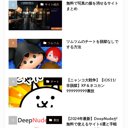
無料で写真の服を消せるサイト
サイト紹介
まとめ
ツムツムのチートを脱獄なしで
ツムツム
する方法
【ニャンコ大戦争】【iOS11/
チート
非脱獄】XP＆ネコカン
999999999裏技
【2024年最新】DeepNudeが
裏技
無料で使えるサイト6選と手軽