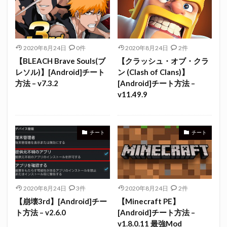
2020年8月24日
0件
2020年8月24日
2件
【BLEACH Brave Souls(ブ
【クラッシュ・オブ・クラ
レソル)】[Android]チート
ン (Clash of Clans)】
方法 – v7.3.2
[Android]チート方法 –
v11.49.9
チート
チート
2020年8月24日
3件
2020年8月24日
2件
【崩壊3rd】[Android]チー
【Minecraft PE】
ト方法 – v2.6.0
[Android]チート方法 –
v1.8.0.11 最強Mod