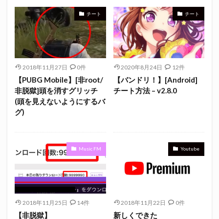
チート
チート
2018年11月27日
0件
2020年8月24日
12件
【PUBG Mobile】[非root/
【バンドリ！】[Android]
非脱獄]頭を消すグリッチ
チート方法 – v2.8.0
(頭を見えないようにするバ
グ)
Music FM
Youtube
2018年11月25日
14件
2018年11月22日
0件
【非脱獄】
新しくできた