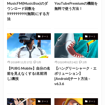
MusicFM(MusicBox)のダ
YouTubePremiumの機能を
ウンロード回数を
無料で使う方法！
999999999(無限)にする方
法
チート
チート
2018年11月17日
1件
2020年8月24日
2件
【PUBG Mobile】自分の名
【ハングリーシャーク・エ
前を見えなくする(名前消
ボリューション】
し)裏技
[Android]チート方法 –
v6.3.6
チート
チート