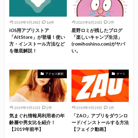
2019年9月28日
16件
2025年8月20日
2件
iOS用アプリストア
星野ロミが残したブログ
「AltStore」が登場！使い
「楽しいキャンプ生活」
方・インストール方法など
(romihoshino.com)がヤバ
を徹底解説！
い。
アクセス解析
チート
2019年9月23日
2件
2019年9月29日
1件
気まぐれ情報局利用者の年
「ZAO」アプリをダウンロ
齢層や男女比を紹介！
ード/インストールする方法
【2019年前半】
【フェイク動画】