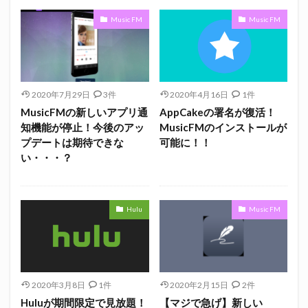
Music FM
Music FM
2020年7月29日
3件
2020年4月16日
1件
MusicFMの新しいアプリ通
AppCakeの署名が復活！
知機能が停止！今後のアッ
MusicFMのインストールが
プデートは期待できな
可能に！！
い・・・？
Hulu
Music FM
2020年3月8日
1件
2020年2月15日
2件
Huluが期間限定で見放題！
【マジで急げ】新しい