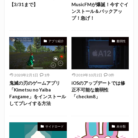
【3/31まで】
MusicFMが爆誕！今すぐイ
ンストール＆バックアッ
プ！急げ！
アプリ紹介
脆弱性
2020年2月1日
1件
2019年10月2日
0件
鬼滅の刃のゲームアプリ
iOSのアップデートでは修
「Kimetsu no Yaiba
正不可能な脆弱性
Fangame」をインストール
「checkm8」
してプレイする方法
サイドロード
未分類