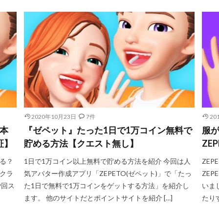
2020年10月23日
7件
20
は本
『ゼペット』たった1日で1万コイン無料で
服が
証】
貯める方法【クエスト無し】
ZE
たる？
1日で1万コイン以上無料で貯める方法を紹介 今回は人
ZEP
スクラ
気アバター作成アプリ「ZEPETO(ゼペット)」で「たっ
ZE
9回ス
た1日で無料で1万コインをゲットする方法」を紹介し
いま
ます。 他のサイトだとポイントサイトを紹介 […]
たり