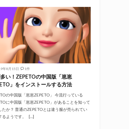
19年8月15日
1件
多い！ZEPETOの中国版「崽崽
PETO」をインストールする方法
ETOの中国版「崽崽ZEPETO」 今流行っている
PETOに中国版「崽崽ZEPETO」があることを知って
したか？ 普通のZEPETOとは違う服が売られてい
するようです。 […]