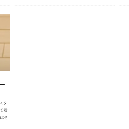
チー
スタ
って着
回はそ