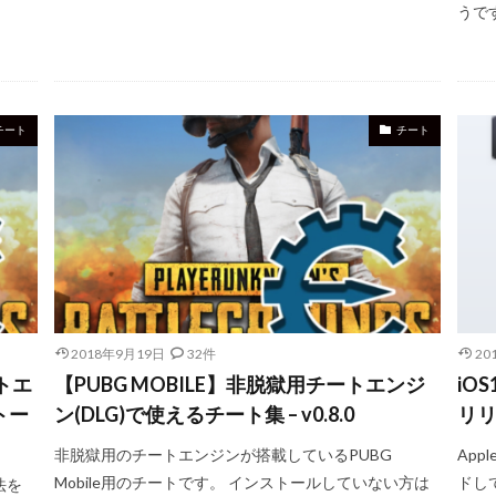
うです
チート
チート
2018年9月19日
32件
20
ートエ
【PUBG MOBILE】非脱獄用チートエンジ
iOS
トー
ン(DLG)で使えるチート集 – v0.8.0
リ
非脱獄用のチートエンジンが搭載しているPUBG
Ap
Mobile用のチートです。 インストールしていない方は
ドして
法を