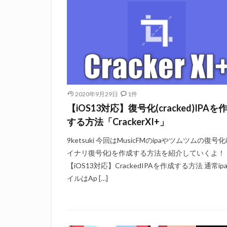
2020年9月29日
1件
【iOS13対応】復号化(cracked)IPAを
する方法「CrackerXI+」
9ketsuki 今回はMusicFMのipaやツムツムの復号化i
イナリ復号化)を作成する方法を紹介していくよ！
【iOS13対応】CrackedIPAを作成する方法 通常ip
イルはAp […]