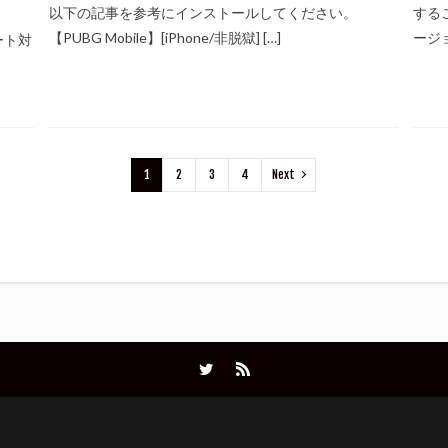
以下の記事を参考にインストールしてください。
するこ
【PUBG Mobile】[iPhone/非脱獄] […]
ージョン
チート対
1
2
3
4
Next