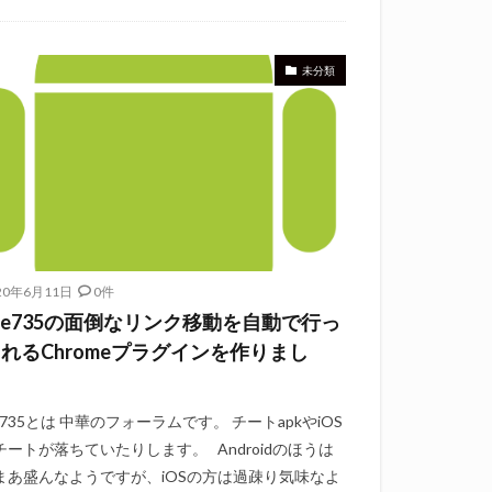
未分類
20年6月11日
0件
me735の面倒なリンク移動を自動で行っ
れるChromeプラグインを作りまし
。
e735とは 中華のフォーラムです。 チートapkやiOS
チートが落ちていたりします。 Androidのほうは
まあ盛んなようですが、iOSの方は過疎り気味なよ