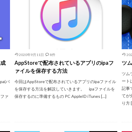
2020年9月11日
8件
20
作成
AppStoreで配布されているアプリのipaフ
ツ
ァイルを保存する方法
ツム
ート
pa(バ
今回はAppStoreで配布されているアプリのipaファイル
記事
を保存する方法を解説していきます。 ipaファイルを
てが
aファ
保存するのに準備するもの PC AppleID iTunes […]
り方 [