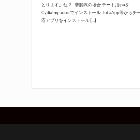
とりますよね？ 非脱獄の場合 チート用ipaを
CydiaImpactorでインストール TutuApp等から
応アプリをインストール […]