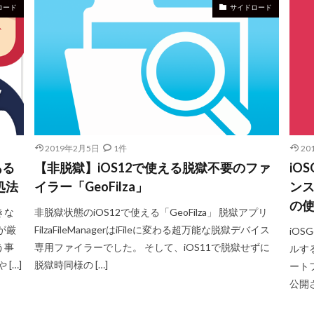
ロード
サイドロード
2019年2月5日
1件
20
ある
【非脱獄】iOS12で使える脱獄不要のファ
iO
処法
イラー「GeoFilza」
ンス
の
きな
非脱獄状態のiOS12で使える「GeoFilza」 脱獄アプリ
が厳
FilzaFileManagerはiFileに変わる超万能な脱獄デバイス
iO
う事
専用ファイラーでした。 そして、iOS11で脱獄せずに
ルする
[…]
脱獄時同様の […]
ート
公開