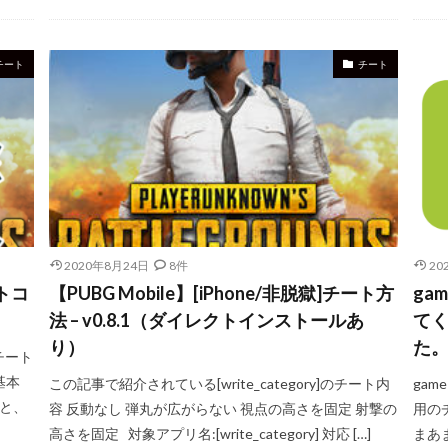
チート
チート
2020年8月24日
8件
20
ートコ
【PUBG Mobile】[iPhone/非脱獄]チート方
ga
法 – v0.8.1（ダイレクトインストールあ
てく
り）
た
チート
基本
この記事で紹介されている[write_category]のチート内
gam
くと、
容 反動なし 弾丸が広がらない 視点の高さを固定 射撃の
用の
高さを固定 対象アプリ名:[write_category] 対応 […]
まあ