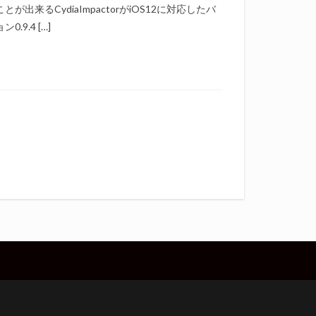
とが出来るCydiaImpactorがiOS12に対応したバ
0.9.4 […]