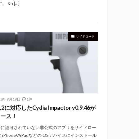
。 &n […]
サイドロード
18年9月19日
1件
12に対応したCydia Impactor v0.9.46が
リース！
pleに認可されていない非公式のアプリをサイドロー
iPhoneやiPadなどのiOSデバイスにインストール