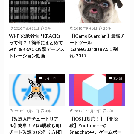
2020年6月11日
0件
2018年9月6日
28件
Wi-Fiの脆弱性「KRACKs」
【iGameGuardian】最強チ
って何？！簡単にまとめて
ートツール
みた＆KRACK攻撃デモンス
iGameGuardian7.5.1 割
トレーション動画
れ-2017
サイドロード
未分類
2018年3月25日
4件
2017年11月22日
0件
【改造入門チュートリア
【iOS11対応！】【非脱
ル】簡単！？(非脱獄も可)
獄】Youtube++や
チート改造ipaの作り方(初
Snapchat++、ゲームボー