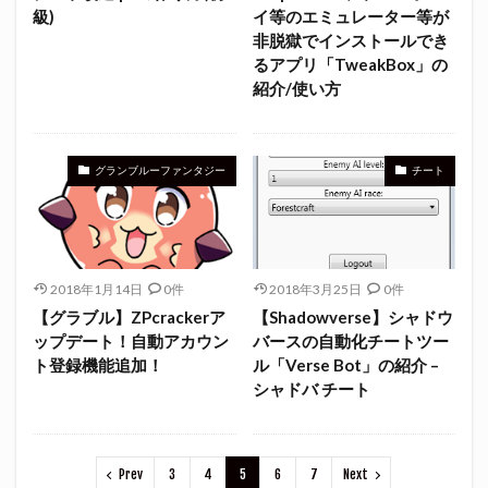
級)
イ等のエミュレーター等が
非脱獄でインストールでき
るアプリ「TweakBox」の
紹介/使い方
グランブルーファンタジー
チート
2018年1月14日
0件
2018年3月25日
0件
【グラブル】ZPcrackerア
【Shadowverse】シャドウ
ップデート！自動アカウン
バースの自動化チートツー
ト登録機能追加！
ル「Verse Bot」の紹介 –
シャドバ チート
Prev
3
4
5
6
7
Next