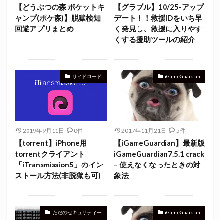
【どうぶつの森 ポケットキ
【グラブル】10/25-アップ
ャンプ(ポケ森)】脱獄検知
デート！！救援IDをいち早
回避アプリまとめ
く発見し、救援に入りやす
くする援助ツールの紹介
サイドロード
iGameGuardian
2019年9月11日
0件
2017年11月21日
5件
【torrent】iPhone用
【iGameGuardian】最新版
torrentクライアント
iGameGuardian7.5.1 crack
「iTransmission5」のイン
– 使えなくなったときの対
ストール方法(非脱獄も可)
象法
ただのセキュリティー
iGameGuardian