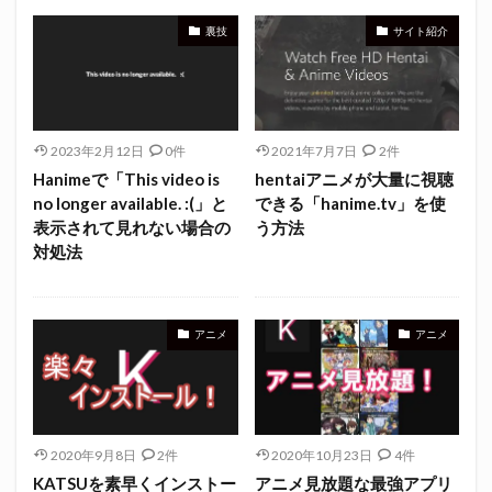
裏技
サイト紹介
2023年2月12日
0件
2021年7月7日
2件
Hanimeで「This video is
hentaiアニメが大量に視聴
no longer available. :(」と
できる「hanime.tv」を使
表示されて見れない場合の
う方法
対処法
アニメ
アニメ
2020年9月8日
2件
2020年10月23日
4件
KATSUを素早くインストー
アニメ見放題な最強アプリ