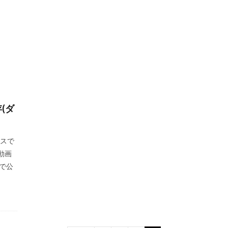
(ダ
ビスで
動画
で公